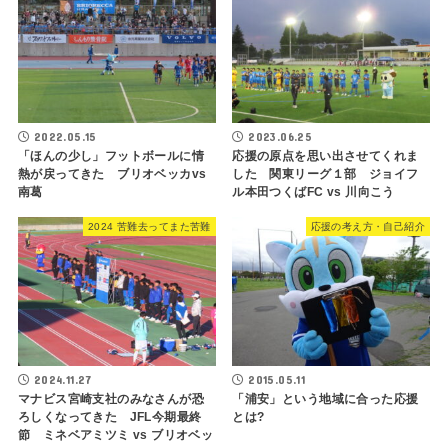
2022.05.15
2023.06.25
「ほんの少し」フットボールに情
応援の原点を思い出させてくれま
熱が戻ってきた ブリオベッカvs
した 関東リーグ１部 ジョイフ
南葛
ル本田つくばFC vs 川向こう
2024 苦難去ってまた苦難
応援の考え方・自己紹介
2024.11.27
2015.05.11
マナビス宮崎支社のみなさんが恐
「浦安」という地域に合った応援
ろしくなってきた JFL今期最終
とは?
節 ミネベアミツミ vs ブリオベッ