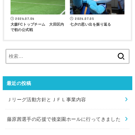
2026.07.06
2026.07.05
大森FCトップチーム 大田区内
七夕の思い出を振り返る
で初の公式戦
検
索:
最近の投稿
Ｊリーグ活動方針とＪＦＬ事業内容
藤原茜選手の応援で後楽園ホールに行ってきました