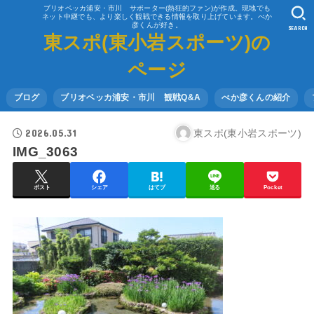
ブリオベッカ浦安・市川 サポーター(熱狂的ファン)が作成。現地でも
ネット中継でも、より楽しく観戦できる情報を取り上げています。べか
彦くんが好き。
SEARCH
東スポ(東小岩スポーツ)の
ページ
ブログ
ブリオベッカ浦安・市川 観戦Q&A
べか彦くんの紹介
2026.05.31
東スポ(東小岩スポーツ)
IMG_3063
ポスト
シェア
はてブ
送る
Pocket