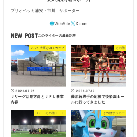
ブリオベッカ浦安・市川 サポーター
NEW POST
2026 大事なJFLカップ
その他
2026.07.23
2026.07.19
Ｊリーグ活動方針とＪＦＬ事業
藤原茜選手の応援で後楽園ホー
内容
ルに行ってきました
Ｊ３ その他ＪＦＬ
その他サッカー