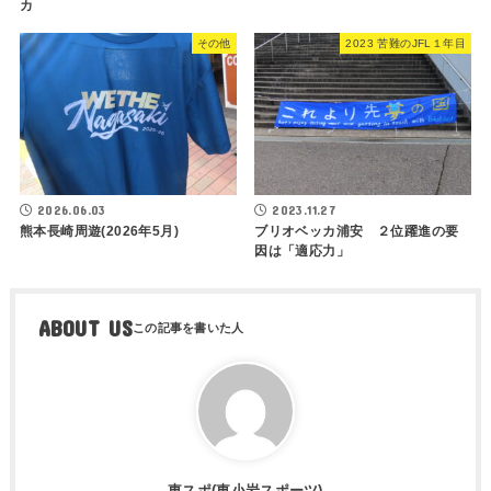
カ
その他
2023 苦難のJFL１年目
2026.06.03
2023.11.27
熊本長崎周遊(2026年5月)
ブリオベッカ浦安 ２位躍進の要
因は「適応力」
ABOUT US
東スポ(東小岩スポーツ)