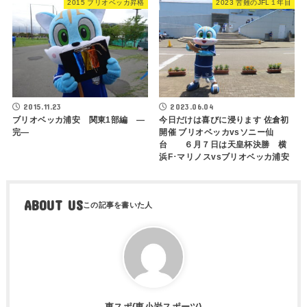
2015 ブリオベッカ昇格
2023 苦難のJFL１年目
2015.11.23
2023.06.04
ブリオベッカ浦安 関東1部編 ―
今日だけは喜びに浸ります 佐倉初
完―
開催 ブリオベッカvsソニー仙
台 ６月７日は天皇杯決勝 横
浜F･マリノスvsブリオベッカ浦安
ABOUT US
東スポ(東小岩スポーツ)