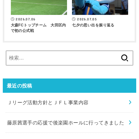
2026.07.06
2026.07.05
大森FCトップチーム 大田区内
七夕の思い出を振り返る
で初の公式戦
検
索:
最近の投稿
Ｊリーグ活動方針とＪＦＬ事業内容
藤原茜選手の応援で後楽園ホールに行ってきました