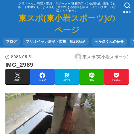
ブリオベッカ浦安・市川 サポーター(熱狂的ファン)が作成。現地でも
ネット中継でも、より楽しく観戦できる情報を取り上げています。べか
彦くんが好き。
SEARCH
東スポ(東小岩スポーツ)の
ページ
ブログ
ブリオベッカ浦安・市川 観戦Q&A
べか彦くんの紹介
2026.05.31
東スポ(東小岩スポーツ)
IMG_2989
ポスト
シェア
はてブ
送る
Pocket