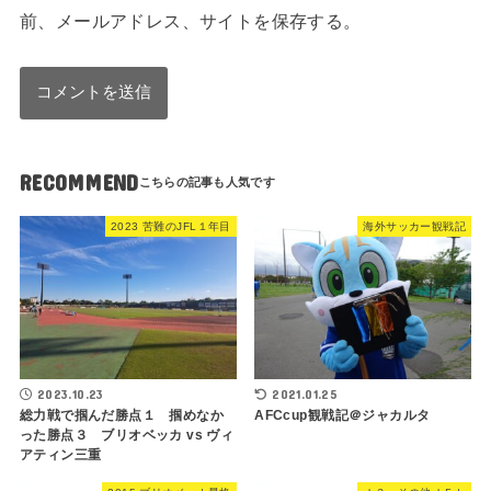
前、メールアドレス、サイトを保存する。
RECOMMEND
2023 苦難のJFL１年目
海外サッカー観戦記
2023.10.23
2021.01.25
総力戦で掴んだ勝点１ 掴めなか
AFCcup観戦記＠ジャカルタ
った勝点３ ブリオベッカ vs ヴィ
アティン三重