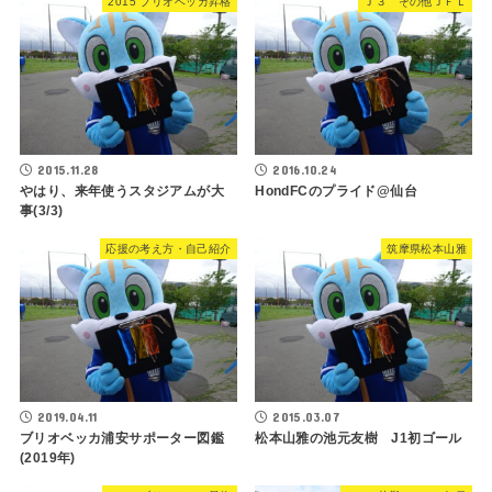
2015 ブリオベッカ昇格
Ｊ３ その他ＪＦＬ
2015.11.28
2016.10.24
やはり、来年使うスタジアムが大
HondFCのプライド@仙台
事(3/3)
応援の考え方・自己紹介
筑摩県松本山雅
2019.04.11
2015.03.07
ブリオベッカ浦安サポーター図鑑
松本山雅の池元友樹 J1初ゴール
(2019年)