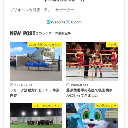
ブリオベッカ浦安・市川 サポーター
NEW POST
2026 大事なJFLカップ
その他
2026.07.23
2026.07.19
Ｊリーグ活動方針とＪＦＬ事業
藤原茜選手の応援で後楽園ホー
内容
ルに行ってきました
Ｊ３ その他ＪＦＬ
その他サッカー