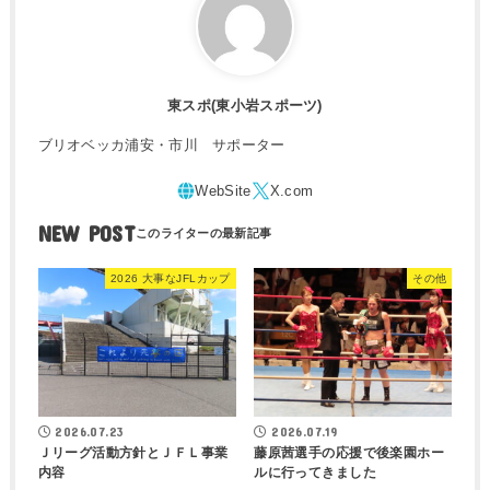
東スポ(東小岩スポーツ)
ブリオベッカ浦安・市川 サポーター
NEW POST
2026 大事なJFLカップ
その他
2026.07.23
2026.07.19
Ｊリーグ活動方針とＪＦＬ事業
藤原茜選手の応援で後楽園ホー
内容
ルに行ってきました