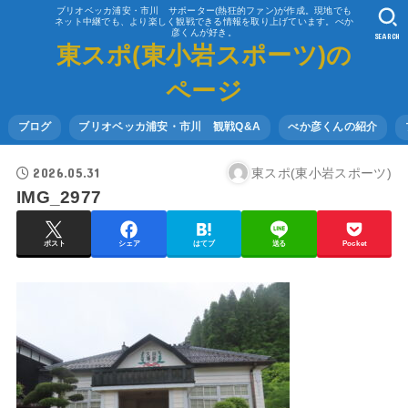
ブリオベッカ浦安・市川 サポーター(熱狂的ファン)が作成。現地でも
ネット中継でも、より楽しく観戦できる情報を取り上げています。べか
彦くんが好き。
SEARCH
東スポ(東小岩スポーツ)の
ページ
ブログ
ブリオベッカ浦安・市川 観戦Q&A
べか彦くんの紹介
2026.05.31
東スポ(東小岩スポーツ)
IMG_2977
ポスト
シェア
はてブ
送る
Pocket