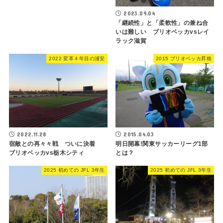
2023.09.04
「継続性」と「柔軟性」の兼ね合
いは難しい ブリオベッカvsレイ
ラック滋賀
2022 変革４年目の浦安
2015 ブリオベッカ昇格
2022.11.28
2015.04.03
宿敵との再々々戦 ついに決着
明日開幕!関東サッカーリーグ1部
ブリオベッカvs栃木シティ
とは？
2025 初めての JFL 3年生
2025 初めての JFL 3年生