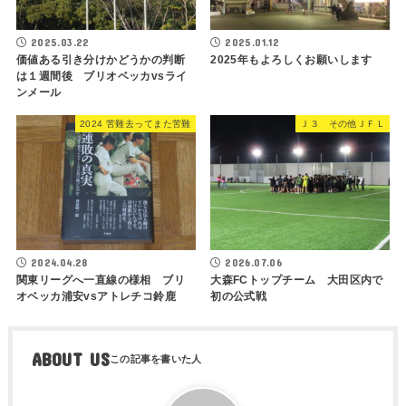
2025.03.22
2025.01.12
価値ある引き分けかどうかの判断
2025年もよろしくお願いします
は１週間後 ブリオベッカvsライ
ンメール
2024 苦難去ってまた苦難
Ｊ３ その他ＪＦＬ
2024.04.28
2026.07.06
関東リーグへ一直線の様相 ブリ
大森FCトップチーム 大田区内で
オベッカ浦安vsアトレチコ鈴鹿
初の公式戦
ABOUT US