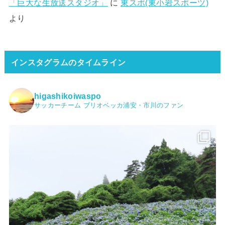
「巨大な生放送スタジオ」
に
東スポ(東小岩スポーツ)
より
インスタグラムのタイムライン
higashikoiwaspo
サッカーチーム ブリオベッカ浦安・市川のファン