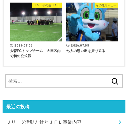
Ｊ３ その他ＪＦＬ
その他サッカー
2026.07.06
2026.07.05
大森FCトップチーム 大田区内
七夕の思い出を振り返る
で初の公式戦
検
索:
最近の投稿
Ｊリーグ活動方針とＪＦＬ事業内容