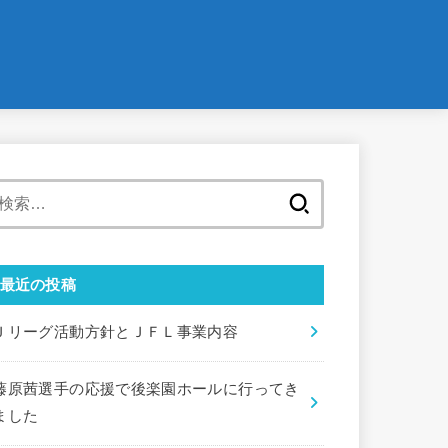
検
索:
最近の投稿
Ｊリーグ活動方針とＪＦＬ事業内容
藤原茜選手の応援で後楽園ホールに行ってき
ました