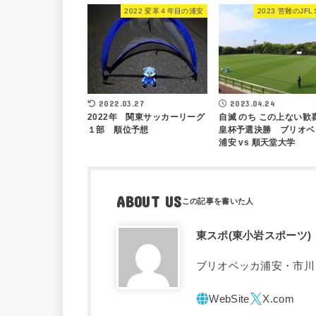
2022 変革４年目の浦安
2023 苦難のJF
2022.03.27
2023.04.24
2022年 関東サッカーリーグ
自滅 のち この上ない歓
１部 順位予想
皇杯予選決勝 ブリオベ
浦安 vs 順天堂大学
ABOUT US
東スポ(東小岩スポーツ)
ブリオベッカ浦安・市川