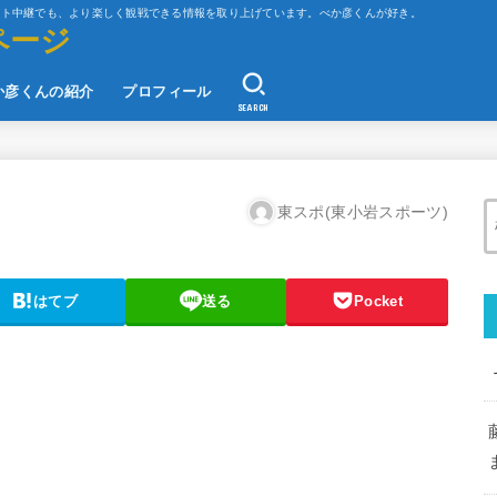
ット中継でも、より楽しく観戦できる情報を取り上げています。べか彦くんが好き。
ページ
か彦くんの紹介
プロフィール
SEARCH
東スポ(東小岩スポーツ)
はてブ
送る
Pocket