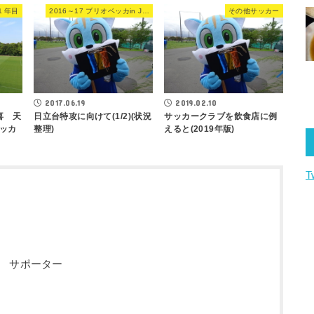
L１年目
2016～17 ブリオベッカin JFL
その他サッカー
2017.06.19
2019.02.10
日立台特攻に向けて(1/2)(状況
サッカークラブを飲食店に例
喜 天
整理)
えると(2019年版)
ッカ
T
 サポーター