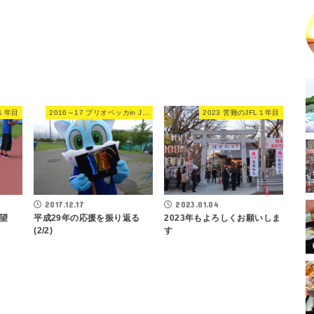
L１年目
2016～17 ブリオベッカin JFL
2023 苦難のJFL１年目
2017.12.17
2023.01.04
平成29年の応援を振り返る
展望
2023年もよろしくお願いしま
(2/2)
す