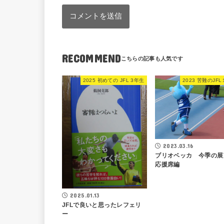
RECOMMEND
2025 初めての JFL 3年生
2023 苦難のJF
2023.03.16
ブリオベッカ 今季の
応援席編
2025.01.13
JFLで良いと思ったレフェリ
ー