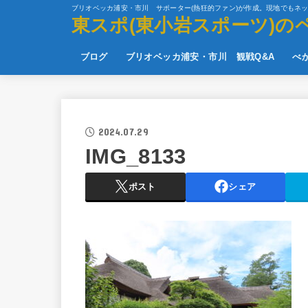
ブリオベッカ浦安・市川 サポーター(熱狂的ファン)が作成。現地でもネ
東スポ(東小岩スポーツ)の
ブログ
ブリオベッカ浦安・市川 観戦Q&A
べ
2024.07.29
IMG_8133
ポスト
シェア