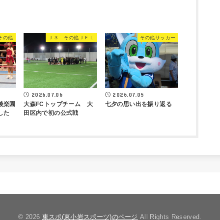
その他
Ｊ３ その他ＪＦＬ
その他サッカー
2026.07.06
2026.07.05
後楽園
大森FCトップチーム 大
七夕の思い出を振り返る
した
田区内で初の公式戦
© 2026
東スポ(東小岩スポーツ)のページ
All Rights Reserved.