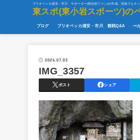
ブリオベッカ浦安・市川 サポーター(熱狂的ファン)が作成。現地でもネ
東スポ(東小岩スポーツ)の
ブログ
ブリオベッカ浦安・市川 観戦Q&A
べ
2026.07.02
IMG_3357
ポスト
シェア