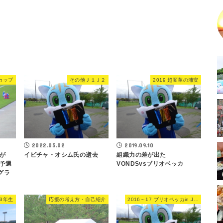
Lカップ
その他Ｊ１Ｊ２
2019 超変革の浦安
2022.05.02
2019.09.10
イビチャ・オシム氏の逝去
組織力の差が出た
が
VONDSvsブリオベッカ
予選
グラ
 3年生
応援の考え方・自己紹介
2016～17 ブリオベッカin JFL