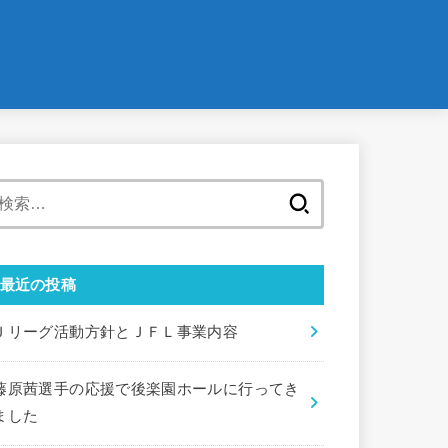
検
索:
最近の投稿
Ｊリーグ活動方針とＪＦＬ事業内容
藤原茜選手の応援で後楽園ホールに行ってき
ました