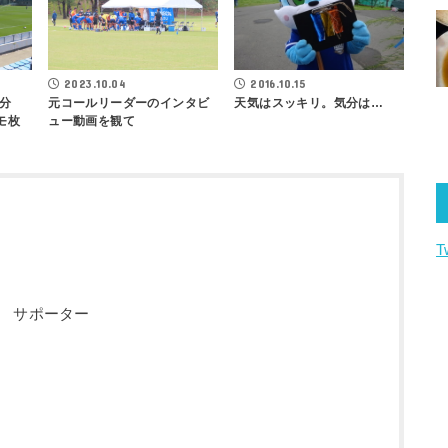
2016.10.15
2023.10.04
天気はスッキリ。気分は…
気分
元コールリーダーのインタビ
モ枚
ュー動画を観て
T
 サポーター