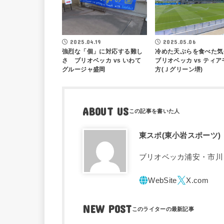
2025.04.19
2025.05.06
強烈な「個」に対応する難し
冷めた天ぷらを食べた
さ ブリオベッカ vs いわて
ブリオベッカ vs ティア
グルージャ盛岡
方(Ｊグリーン堺)
ABOUT US
東スポ(東小岩スポーツ)
ブリオベッカ浦安・市川
NEW POST