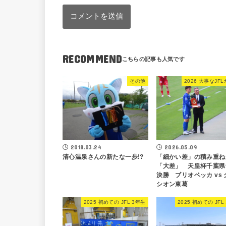
RECOMMEND
その他
2026 大事なJF
2018.03.24
2026.05.09
清心温泉さんの新たな一歩!?
「細かい差」の積み重ね
「大差」 天皇杯千葉県
決勝 ブリオベッカ vs 
シオン東葛
2025 初めての JFL 3年生
2025 初めての JFL