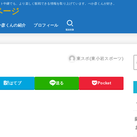
ット中継でも、より楽しく観戦できる情報を取り上げています。べか彦くんが好き。
ページ
か彦くんの紹介
プロフィール
SEARCH
東スポ(東小岩スポーツ)
はてブ
送る
Pocket