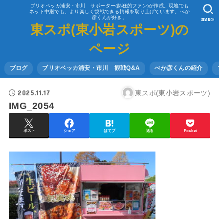
ブリオベッカ浦安・市川 サポーター(熱狂的ファン)が作成。現地でも
ネット中継でも、より楽しく観戦できる情報を取り上げています。べか
彦くんが好き。
SEARCH
東スポ(東小岩スポーツ)の
ページ
ブログ
ブリオベッカ浦安・市川 観戦Q&A
べか彦くんの紹介
2025.11.17
東スポ(東小岩スポーツ)
IMG_2054
ポスト
シェア
はてブ
送る
Pocket