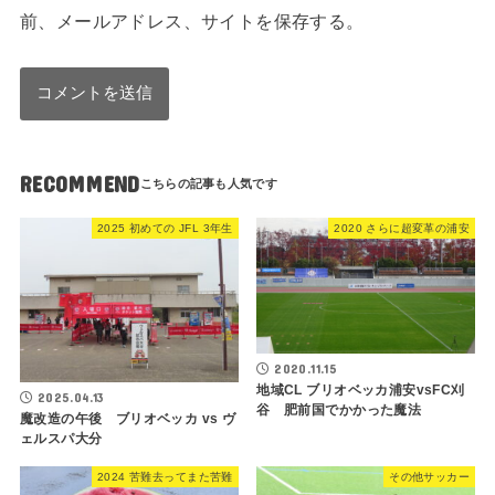
前、メールアドレス、サイトを保存する。
RECOMMEND
2025 初めての JFL 3年生
2020 さらに超変革の浦安
2020.11.15
地域CL ブリオベッカ浦安vsFC刈
2025.04.13
谷 肥前国でかかった魔法
魔改造の午後 ブリオベッカ vs ヴ
ェルスパ大分
2024 苦難去ってまた苦難
その他サッカー