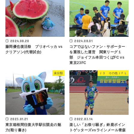
2024.08.20
2024.08.01
藤岡優也復活祭 ブリオベッカ vs
コアではないファン・サポーター
クリアソン(代替試合)
を重視した運営 関東リーグ１
部 ジョイフル本田つくばFC vs
東京23FC
未分類
Ｊ３ その他ＪＦＬ
2023.01.21
2022.03.14
東京箱根間往復大学駅伝競走の魅
楽しい「お祭り騒ぎ」鈴鹿ポイン
力(殴り書き)
トゲッターズvsラインメール青森