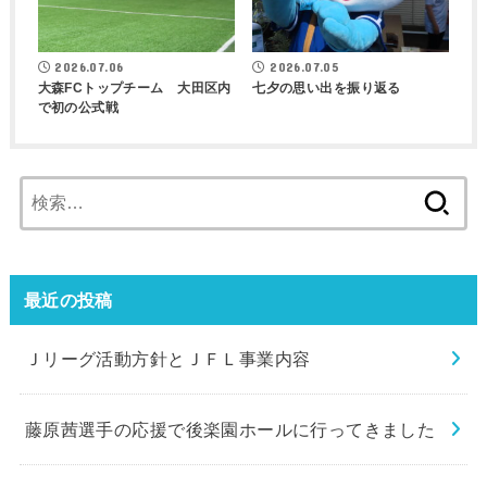
2026.07.06
2026.07.05
大森FCトップチーム 大田区内
七夕の思い出を振り返る
で初の公式戦
検
索:
最近の投稿
Ｊリーグ活動方針とＪＦＬ事業内容
藤原茜選手の応援で後楽園ホールに行ってきました