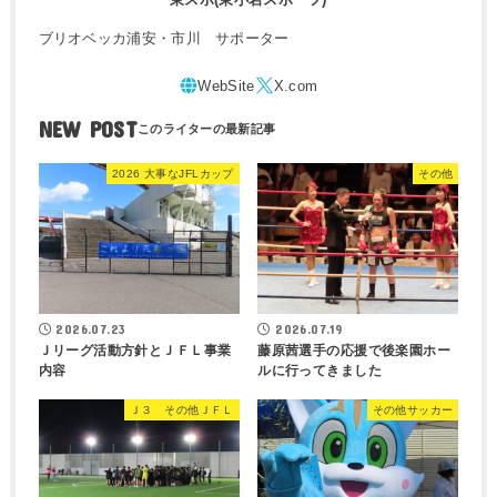
ブリオベッカ浦安・市川 サポーター
NEW POST
2026 大事なJFLカップ
その他
2026.07.23
2026.07.19
Ｊリーグ活動方針とＪＦＬ事業
藤原茜選手の応援で後楽園ホー
内容
ルに行ってきました
Ｊ３ その他ＪＦＬ
その他サッカー