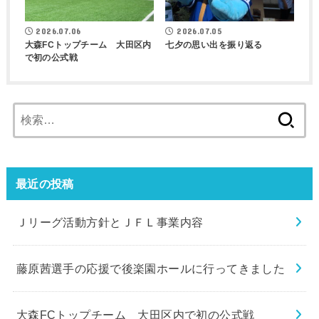
2026.07.06
2026.07.05
大森FCトップチーム 大田区内
七夕の思い出を振り返る
で初の公式戦
検
索:
最近の投稿
Ｊリーグ活動方針とＪＦＬ事業内容
藤原茜選手の応援で後楽園ホールに行ってきました
大森FCトップチーム 大田区内で初の公式戦