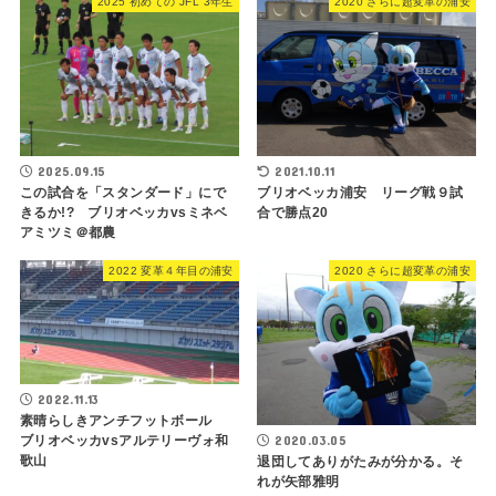
2025 初めての JFL 3年生
2020 さらに超変革の浦安
2025.09.15
2021.10.11
この試合を「スタンダード」にで
ブリオベッカ浦安 リーグ戦９試
きるか!? ブリオベッカvsミネベ
合で勝点20
アミツミ＠都農
2022 変革４年目の浦安
2020 さらに超変革の浦安
2022.11.13
素晴らしきアンチフットボール
2020.03.05
ブリオベッカvsアルテリーヴォ和
歌山
退団してありがたみが分かる。そ
れが矢部雅明