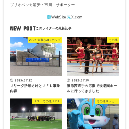
ブリオベッカ浦安・市川 サポーター
NEW POST
2026 大事なJFLカップ
その他
2026.07.23
2026.07.19
Ｊリーグ活動方針とＪＦＬ事業
藤原茜選手の応援で後楽園ホー
内容
ルに行ってきました
Ｊ３ その他ＪＦＬ
その他サッカー