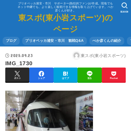
ブリオベッカ浦安・市川 サポーター(熱狂的ファン)が作成。現地でも
ネット中継でも、より楽しく観戦できる情報を取り上げています。べか
彦くんが好き。
SEARCH
東スポ(東小岩スポーツ)の
ページ
ブログ
ブリオベッカ浦安・市川 観戦Q&A
べか彦くんの紹介
2025.09.23
東スポ(東小岩スポーツ)
IMG_1730
ポスト
シェア
はてブ
送る
Pocket