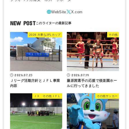
NEW POST
2026 大事なJFLカップ
その他
2026.07.23
2026.07.19
Ｊリーグ活動方針とＪＦＬ事業
藤原茜選手の応援で後楽園ホー
内容
ルに行ってきました
Ｊ３ その他ＪＦＬ
その他サッカー