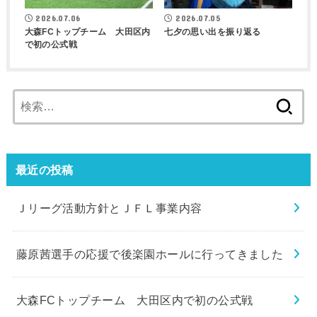
2026.07.06
2026.07.05
大森FCトップチーム 大田区内
七夕の思い出を振り返る
で初の公式戦
検
索:
最近の投稿
Ｊリーグ活動方針とＪＦＬ事業内容
藤原茜選手の応援で後楽園ホールに行ってきました
大森FCトップチーム 大田区内で初の公式戦