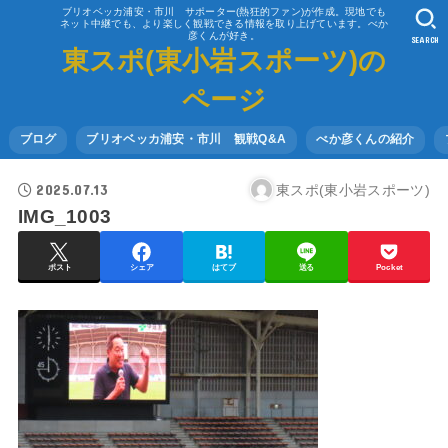
ブリオベッカ浦安・市川 サポーター(熱狂的ファン)が作成。現地でも
ネット中継でも、より楽しく観戦できる情報を取り上げています。べか
彦くんが好き。
SEARCH
東スポ(東小岩スポーツ)の
ページ
ブログ
ブリオベッカ浦安・市川 観戦Q&A
べか彦くんの紹介
2025.07.13
東スポ(東小岩スポーツ)
IMG_1003
ポスト
シェア
はてブ
送る
Pocket