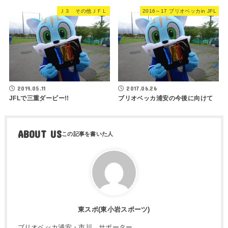
Ｊ３ その他ＪＦＬ
2016～17 ブリオベッカin JFL
2019.05.11
2017.06.26
JFLで三重ダービー!!
ブリオベッカ浦安の今後に向けて
ABOUT US
東スポ(東小岩スポーツ)
ブリオベッカ浦安・市川 サポーター