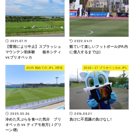
2021.07.11
2022.04.11
【雷雨により中止】スプラッシュ
観ていて楽しいフットボール(PA内
マウンテン初体験 栃木シティ
に侵入するまでは)
vsブリオベッカ
2025 初めての JFL 3年生
2016～17 ブリオベッカin JFL
2025.05.06
2016.08.21
冷めた天ぷらを食べた気分 ブリ
負けに不思議の負けなし!
オベッカ vs ティアモ枚方(Ｊグリ
ーン堺)