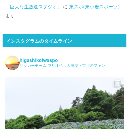
「巨大な生放送スタジオ」
に
東スポ(東小岩スポーツ)
より
インスタグラムのタイムライン
higashikoiwaspo
サッカーチーム ブリオベッカ浦安・市川のファン