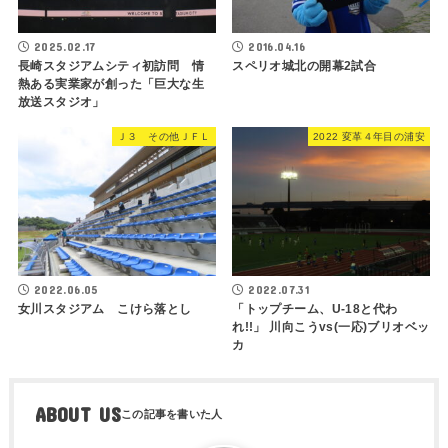
2025.02.17
2016.04.16
長崎スタジアムシティ初訪問 情
スペリオ城北の開幕2試合
熱ある実業家が創った「巨大な生
放送スタジオ」
Ｊ３ その他ＪＦＬ
2022 変革４年目の浦安
2022.06.05
2022.07.31
女川スタジアム こけら落とし
「トップチーム、U-18と代わ
れ!!」 川向こうvs(一応)ブリオベッ
カ
ABOUT US