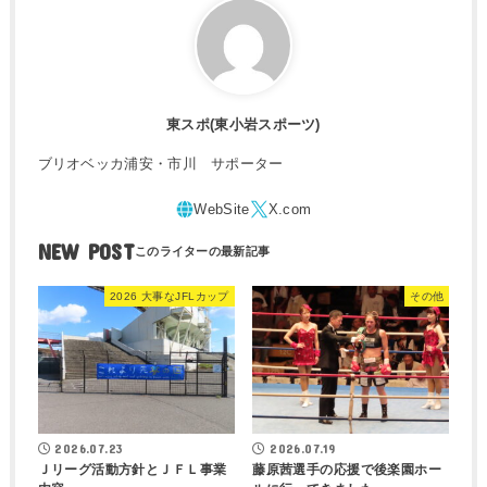
東スポ(東小岩スポーツ)
ブリオベッカ浦安・市川 サポーター
NEW POST
2026 大事なJFLカップ
その他
2026.07.23
2026.07.19
Ｊリーグ活動方針とＪＦＬ事業
藤原茜選手の応援で後楽園ホー