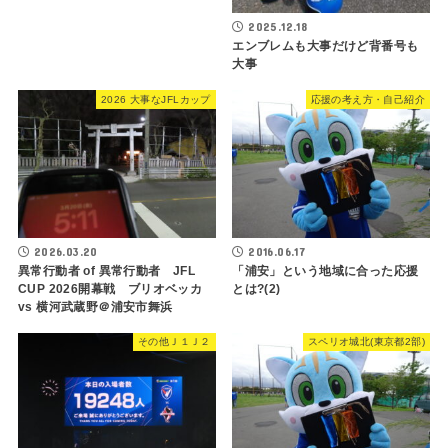
2025.12.18
エンブレムも大事だけど背番号も
大事
2026 大事なJFLカップ
応援の考え方・自己紹介
2026.03.20
2016.06.17
異常行動者 of 異常行動者 JFL
「浦安」という地域に合った応援
CUP 2026開幕戦 ブリオベッカ
とは?(2)
vs 横河武蔵野＠浦安市舞浜
その他Ｊ１Ｊ２
スペリオ城北(東京都2部)