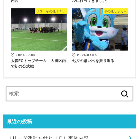
内容
ルに行ってきました
Ｊ３ その他ＪＦＬ
その他サッカー
2026.07.06
2026.07.05
大森FCトップチーム 大田区内
七夕の思い出を振り返る
で初の公式戦
検
索:
最近の投稿
Ｊリーグ活動方針とＪＦＬ事業内容