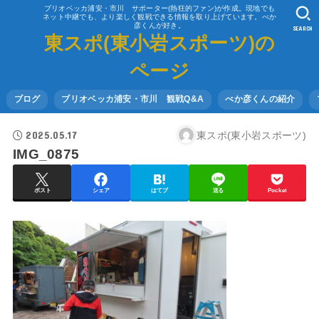
ブリオベッカ浦安・市川 サポーター(熱狂的ファン)が作成。現地でも
ネット中継でも、より楽しく観戦できる情報を取り上げています。べか
彦くんが好き。
SEARCH
東スポ(東小岩スポーツ)の
ページ
ブログ
ブリオベッカ浦安・市川 観戦Q&A
べか彦くんの紹介
2025.05.17
東スポ(東小岩スポーツ)
IMG_0875
ポスト
シェア
はてブ
送る
Pocket