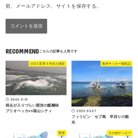
前、メールアドレス、サイトを保存する。
RECOMMEND
2022 変革４年目の浦安
海外サッカー観戦記
2022.11.19
得点が入りづらい競技の醍醐味
2025.04.27
ブリオベッカvs福山シティ
フィリピン セブ島 早回りの観
光
野球
その他サッカー