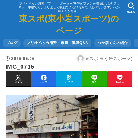
ブリオベッカ浦安・市川 サポーター(熱狂的ファン)が作成。現地でも
ネット中継でも、より楽しく観戦できる情報を取り上げています。べか
彦くんが好き。
SEARCH
東スポ(東小岩スポーツ)の
ページ
ブログ
ブリオベッカ浦安・市川 観戦Q&A
べか彦くんの紹介
2025.05.06
東スポ(東小岩スポーツ)
IMG_0715
ポスト
シェア
はてブ
送る
Pocket