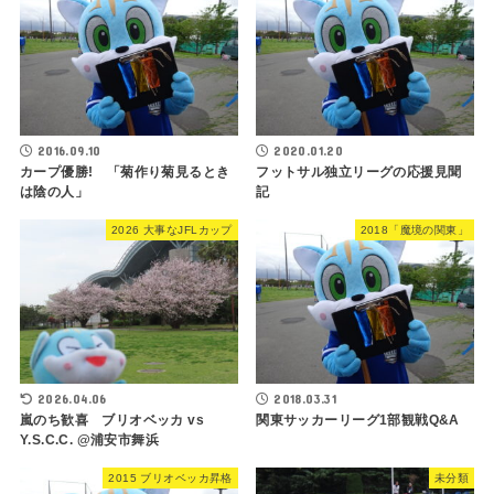
2016.09.10
2020.01.20
カープ優勝! 「菊作り菊見るとき
フットサル独立リーグの応援見聞
は陰の人」
記
2026 大事なJFLカップ
2018「魔境の関東」
2026.04.06
2018.03.31
嵐のち歓喜 ブリオベッカ vs
関東サッカーリーグ1部観戦Q&A
Y.S.C.C. @浦安市舞浜
2015 ブリオベッカ昇格
未分類