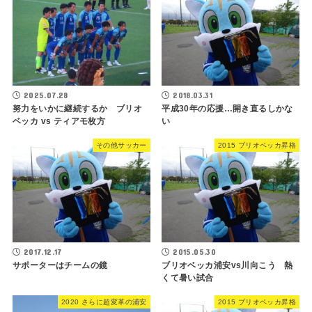
2025.07.28
2018.03.31
努力をいかに継続するか ブリオ
平成30年の応援…開き直るしかな
ベッカ vs ティアモ枚方
い
その他サッカー
2015 ブリオベッカ昇格
2017.12.17
2015.05.30
サポーターはチームの鏡
ブリオベッカ浦安vs川向こう 熱
くて暑い試合
2020 さらに超変革の浦安
2015 ブリオベッカ昇格