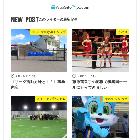
NEW POST
2026 大事なJFLカップ
その他
2026.07.23
2026.07.19
Ｊリーグ活動方針とＪＦＬ事業
藤原茜選手の応援で後楽園ホー
内容
ルに行ってきました
Ｊ３ その他ＪＦＬ
その他サッカー