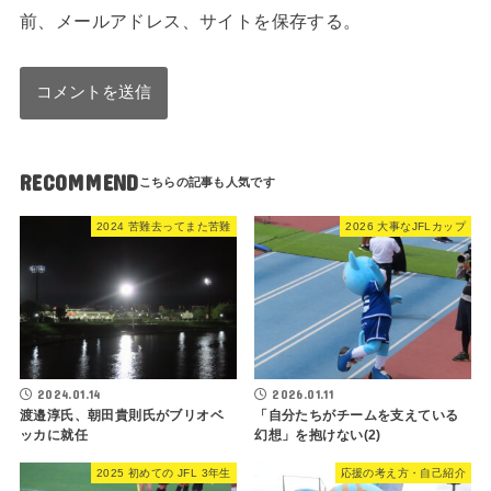
前、メールアドレス、サイトを保存する。
RECOMMEND
2024 苦難去ってまた苦難
2026 大事なJFLカップ
2024.01.14
2026.01.11
渡邉淳氏、朝田貴則氏がブリオベ
「自分たちがチームを支えている
ッカに就任
幻想」を抱けない(2)
2025 初めての JFL 3年生
応援の考え方・自己紹介