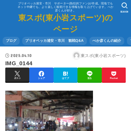
ブリオベッカ浦安・市川 サポーター(熱狂的ファン)が作成。現地でも
ネット中継でも、より楽しく観戦できる情報を取り上げています。べか
彦くんが好き。
SEARCH
東スポ(東小岩スポーツ)の
ページ
ブログ
ブリオベッカ浦安・市川 観戦Q&A
べか彦くんの紹介
2025.04.10
東スポ(東小岩スポーツ)
IMG_0144
ポスト
シェア
はてブ
送る
Pocket