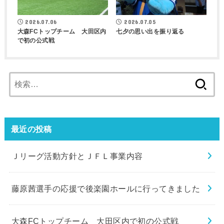
2026.07.06
2026.07.05
大森FCトップチーム 大田区内
七夕の思い出を振り返る
で初の公式戦
検
索:
最近の投稿
Ｊリーグ活動方針とＪＦＬ事業内容
藤原茜選手の応援で後楽園ホールに行ってきました
大森FCトップチーム 大田区内で初の公式戦