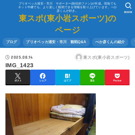
ブリオベッカ浦安・市川 サポーター(熱狂的ファン)が作成。現地でも
ネット中継でも、より楽しく観戦できる情報を取り上げています。べか
彦くんが好き。
SEARCH
東スポ(東小岩スポーツ)の
ページ
ブログ
ブリオベッカ浦安・市川 観戦Q&A
べか彦くんの紹介
2025.08.14
東スポ(東小岩スポーツ)
IMG_1423
ポスト
シェア
はてブ
送る
Pocket