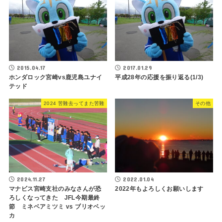
2015.04.17
2017.01.29
ホンダロック宮崎vs鹿児島ユナイ
平成28年の応援を振り返る(1/3)
テッド
2024 苦難去ってまた苦難
その他
2024.11.27
2022.01.04
マナビス宮崎支社のみなさんが恐
2022年もよろしくお願いします
ろしくなってきた JFL今期最終
節 ミネベアミツミ vs ブリオベッ
カ