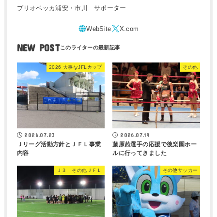
ブリオベッカ浦安・市川 サポーター
NEW POST
2026 大事なJFLカップ
その他
2026.07.23
2026.07.19
Ｊリーグ活動方針とＪＦＬ事業
藤原茜選手の応援で後楽園ホー
内容
ルに行ってきました
Ｊ３ その他ＪＦＬ
その他サッカー