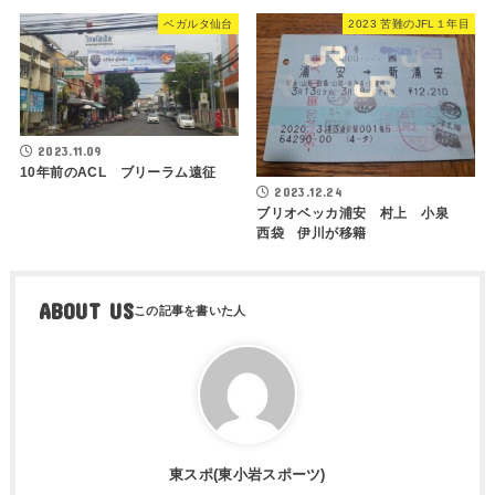
ベガルタ仙台
2023 苦難のJFL１年目
2023.11.09
10年前のACL ブリーラム遠征
2023.12.24
ブリオベッカ浦安 村上 小泉
西袋 伊川が移籍
ABOUT US
東スポ(東小岩スポーツ)