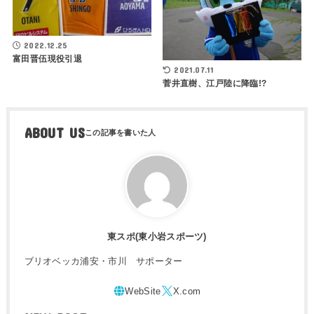
2022.12.25
富田晋伍現役引退
2021.07.11
菅井直樹、江戸陸に降臨!?
ABOUT US
東スポ(東小岩スポーツ)
ブリオベッカ浦安・市川 サポーター