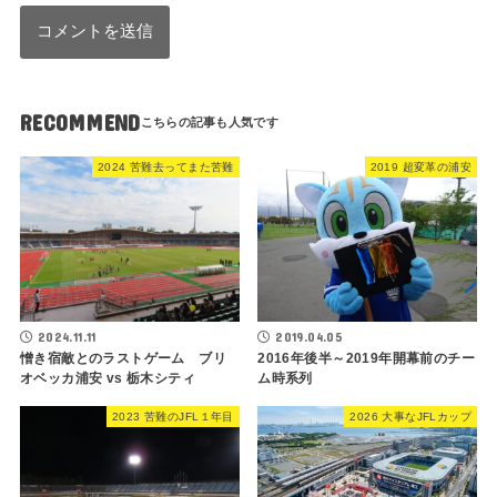
RECOMMEND
2024 苦難去ってまた苦難
2019 超変革の浦安
2024.11.11
2019.04.05
憎き宿敵とのラストゲーム ブリ
2016年後半～2019年開幕前のチー
オベッカ浦安 vs 栃木シティ
ム時系列
2023 苦難のJFL１年目
2026 大事なJFLカップ