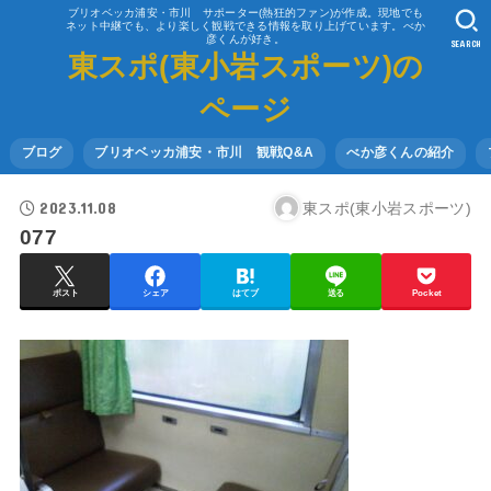
ブリオベッカ浦安・市川 サポーター(熱狂的ファン)が作成。現地でも
ネット中継でも、より楽しく観戦できる情報を取り上げています。べか
彦くんが好き。
SEARCH
東スポ(東小岩スポーツ)の
ページ
ブログ
ブリオベッカ浦安・市川 観戦Q&A
べか彦くんの紹介
2023.11.08
東スポ(東小岩スポーツ)
077
ポスト
シェア
はてブ
送る
Pocket