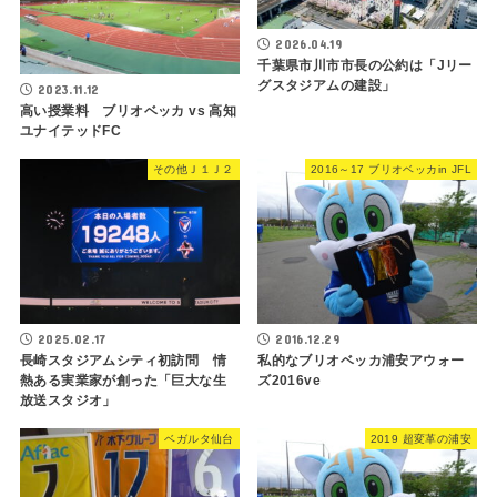
2026.04.19
千葉県市川市市長の公約は「Jリー
グスタジアムの建設」
2023.11.12
高い授業料 ブリオベッカ vs 高知
ユナイテッドFC
その他Ｊ１Ｊ２
2016～17 ブリオベッカin JFL
2025.02.17
2016.12.29
長崎スタジアムシティ初訪問 情
私的なブリオベッカ浦安アウォー
熱ある実業家が創った「巨大な生
ズ2016ve
放送スタジオ」
ベガルタ仙台
2019 超変革の浦安