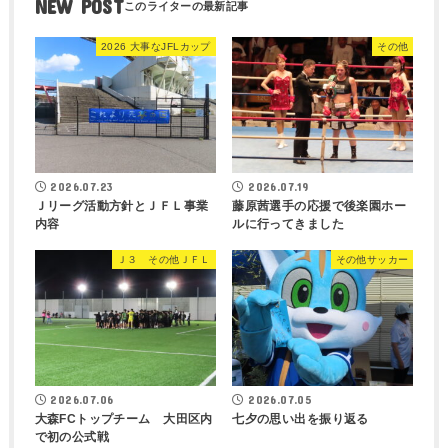
NEW POST
2026 大事なJFLカップ
その他
2026.07.23
2026.07.19
Ｊリーグ活動方針とＪＦＬ事業
藤原茜選手の応援で後楽園ホー
内容
ルに行ってきました
Ｊ３ その他ＪＦＬ
その他サッカー
2026.07.06
2026.07.05
大森FCトップチーム 大田区内
七夕の思い出を振り返る
で初の公式戦