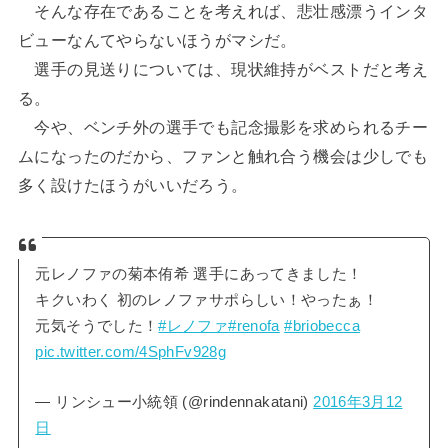
そんな存在であることを考えれば、悲壮感漂うインタ
ビューなんてやらないほうがマシだ。
選手の見送りについては、現状維持がベストだと考え
る。
今や、ベンチ外の選手でも記念撮影を求められるチー
ムになったのだから、ファンと触れ合う機会は少しでも
多く設けたほうがいいだろう。
元レノファの菊本侑希 選手にあってきました！
キクいわく 初のレノファサポらしい！やったぁ！
元気そうでした！
#レノファ
#renofa
#briobecca
pic.twitter.com/4SphFv928g
— リンシュー小統領 (@rindennakatani)
2016年3月12
日