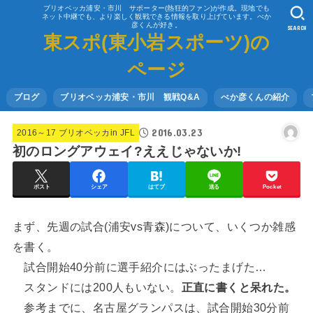
ブリオベッカ浦安・市川 サポーター(熱狂的ファン)が作成。現地でも
ネット中継でも、より楽しく観戦できる情報を取り上げています。べか
彦くんが好き。
SEARCH
東スポ(東小岩スポーツ)の
ページ
ブログ
ブリオベッカ浦安・市川 観戦Q&A
べか彦くんの紹介
2016.03.23
2016～17 ブリオベッカin JFL
初のロングアウェイ?ええじゃないか!
ポスト
シェア
はてブ
送る
Pocket
まず、先週の試合(浦安vs青森)について、いくつか雑感
を書く。
試合開始40分前に選手紹介にはぶったまげた…
スタンドには200人もいない。
正直に書くと呆れた。
参考までに、名古屋グランパスは、試合開始30分前