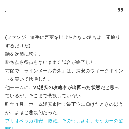
(ファンが、選手に言葉を掛けられない場合は、素通り
するだけだ)
話を次節に移す。
勝ち点も得点もないまま３試合が終了した。
前節で「ラインメール青森」は、浦安のウィークポイン
トを突いて快勝した。
他チームに、
vs浦安の攻略本が出回った状態
だと思っ
ているが、そこまで悲観していない。
昨年４月、ホーム浦安市陸で最下位に負けたときのほう
が、よほど悲観的だった。
ブリオベッカ浦安 敗戦。その悔しさも、サッカーの醍
醐味