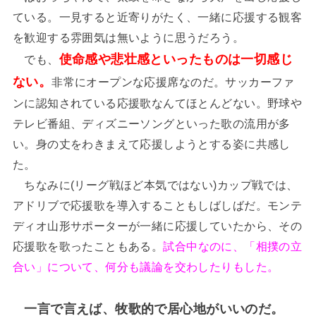
ている。一見すると近寄りがたく、一緒に応援する観客
を歓迎する雰囲気は無いように思うだろう。
使命感や悲壮感といったものは一切感じ
でも、
ない。
非常にオープンな応援席なのだ。サッカーファ
ンに認知されている応援歌なんてほとんどない。野球や
テレビ番組、ディズニーソングといった歌の流用が多
い。身の丈をわきまえて応援しようとする姿に共感し
た。
ちなみに(リーグ戦ほど本気ではない)カップ戦では、
アドリブで応援歌を導入することもしばしばだ。モンテ
ディオ山形サポーターが一緒に応援していたから、その
応援歌を歌ったこともある。
試合中なのに、「相撲の立
合い」について、何分も議論を交わしたりもした。
一言で言えば、牧歌的で居心地がいいのだ。