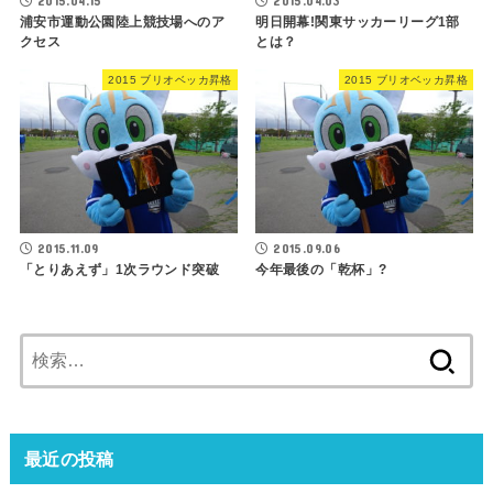
2015.04.15
2015.04.03
浦安市運動公園陸上競技場へのア
明日開幕!関東サッカーリーグ1部
クセス
とは？
2015 ブリオベッカ昇格
2015 ブリオベッカ昇格
2015.11.09
2015.09.06
「とりあえず」1次ラウンド突破
今年最後の「乾杯」?
検
索:
最近の投稿