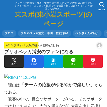
ブリオベッカ浦安・市川 サポーター(熱狂的ファン)が作成。現地でも
ネット中継でも、より楽しく観戦できる情報を取り上げています。べか
彦くんが好き。
SEARCH
東スポ(東小岩スポーツ)の
ページ
ブログ
ブリオベッカ浦安・市川 観戦Q&A
べか彦くんの紹介
2014.12.24
2015 ブリオベッカ昇格
ブリオベッカ浦安のファンになる
ポスト
シェア
はてブ
送る
Pocket
「チームの応援がゆるやかで楽しい」
理由は
から
である。
観客の中で、目立つサポーターがいる。そのサポータ
ーはおっちゃんで、太鼓を叩きながら大声を出し応援し