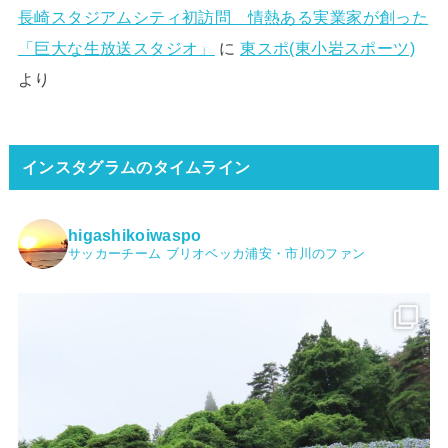
長崎スタジアムシティ初訪問 情熱ある実業家が創った
「巨大な生放送スタジオ」
に
東スポ(東小岩スポーツ)
より
インスタグラムのタイムライン
higashikoiwaspo
サッカーチーム ブリオベッカ浦安・市川のファン