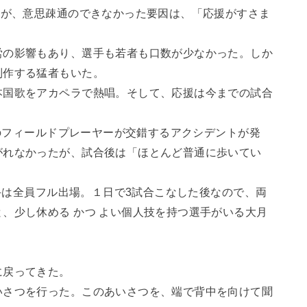
だが、意思疎通のできなかった要因は、「応援がすさま
労の影響もあり、選手も若者も口数が少なかった。しか
制作する猛者もいた。
本国歌をアカペラで熱唱。そして、応援は今までの試合
rのフィールドプレーヤーが交錯するアクシデントが発
がれなかったが、試合後は「ほとんど普通に歩いてい
。
選手は全員フル出場。１日で3試合こなした後なので、両
、少し休める かつ よい個人技を持つ選手がいる大月
に戻ってきた。
いさつを行った。このあいさつを、端で背中を向けて聞