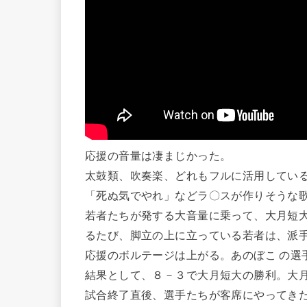
応援の音量は凄まじかった。
太鼓類、吹奏楽、どれもフルに活用してい
「死ぬ気でやれ」などラ〇スが作りそうな
若者たちが発する大音量に乗って、大月短
るたび、脚立の上に立っている若者は、派
応援のボルテージは上がる。あのぼこ の選
結果として、８－３で大月短大の勝利。大
試合終了直後、選手たちが客席にやってき