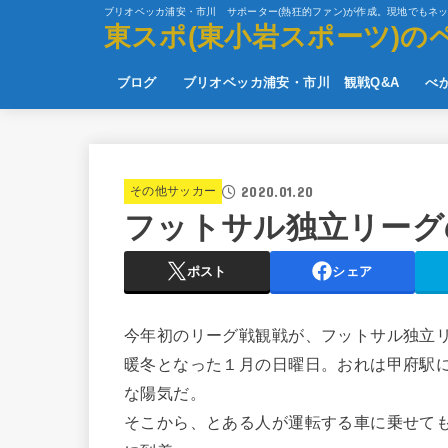
ブリオベッカ浦安・市川 サポーター(熱狂的ファン)が作成。現地でもネ
東スポ(東小岩スポーツ)の
ブログ
ブリオベッカ浦安・市川 観戦Q&A
べ
2020.01.20
その他サッカー
フットサル独立リーグ
ポスト
シェア
今年初のリーグ戦観戦が、フットサル独立
暖冬となった１月の日曜日。おれは甲府駅
な陽気だ。
そこから、とある人が運転する車に乗せても