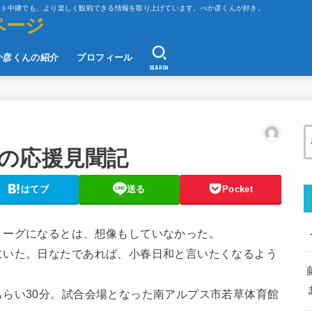
ット中継でも、より楽しく観戦できる情報を取り上げています。べか彦くんが好き。
ページ
か彦くんの紹介
プロフィール
SEARCH
の応援見聞記
はてブ
送る
Pocket
リーグになるとは、想像もしていなかった。
にいた。日なたであれば、小春日和と言いたくなるよう
らい30分。試合会場となった南アルプス市若草体育館