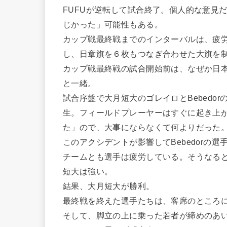
FUFUが逆転して試合終了。個人的な意見
じかった」可能性もある。
カップ戦最終戦までのインターバルは、疲
し、日章旗を６枚もつなぎ合わせた大旗を
カップ戦最終戦の試合開始前は、なぜか日
と一緒。
試合序盤で大月短大のゴレイロとBebedo
生。フィールドプレーヤーはすぐに起き上
た」ので、大事にならなくて何よりだった
このアクシデントが影響してBebedorの
チームとも選手は疲労している。そうなると
短大は強い。
結果、大月短大が勝利。
最終戦を終えた選手たちは、客席のところ
そして、脚立の上に乗った若者が締めのあ