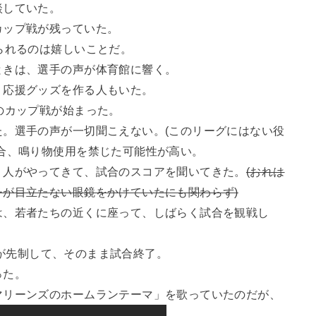
談していた。
カップ戦が残っていた。
られるのは嬉しいことだ。
ときは、選手の声が体育館に響く。
、応援グッズを作る人もいた。
のカップ戦が始まった。
。選手の声が一切聞こえない。(このリーグにはない役
合、鳴り物使用を禁じた可能性が高い。
２人がやってきて、試合のスコアを聞いてきた。
(おれは
が目立たない眼鏡をかけていたにも関わらず)
は、若者たちの近くに座って、しばらく試合を観戦し
a が先制して、そのまま試合終了。
った。
マリーンズのホームランテーマ」を歌っていたのだが、