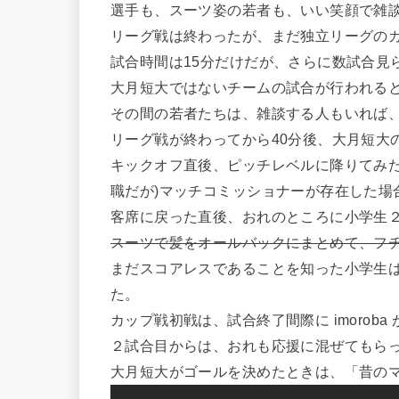
選手も、スーツ姿の若者も、いい笑顔で雑
リーグ戦は終わったが、まだ独立リーグの
試合時間は15分だけだが、さらに数試合見
大月短大ではないチームの試合が行われる
その間の若者たちは、雑談する人もいれば
リーグ戦が終わってから40分後、大月短大
キックオフ直後、ピッチレベルに降りてみた
職だが)マッチコミッショナーが存在した場
客席に戻った直後、おれのところに小学生
スーツで髪をオールバックにまとめて、フチ
まだスコアレスであることを知った小学生
た。
カップ戦初戦は、試合終了間際に imorob
２試合目からは、おれも応援に混ぜてもら
大月短大がゴールを決めたときは、「昔の