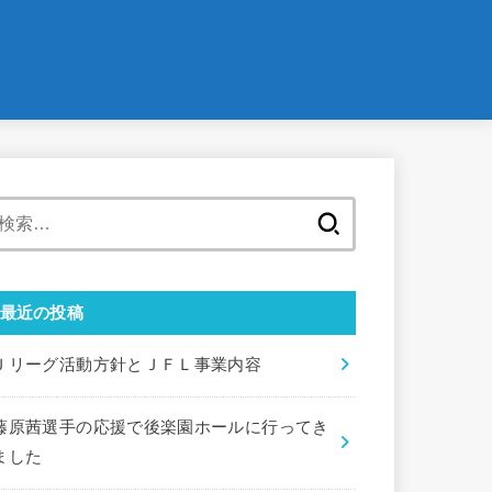
検
索:
最近の投稿
Ｊリーグ活動方針とＪＦＬ事業内容
藤原茜選手の応援で後楽園ホールに行ってき
ました