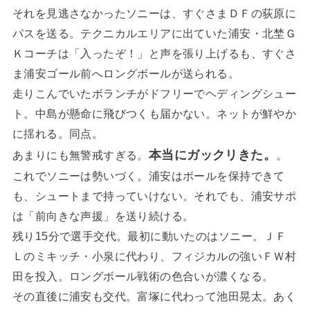
それを見逃さなかったソニーは、すぐさまＤＦの荻原に
パスを送る。テクニカルエリアに出ていた浦安・北埜Ｇ
Ｋコーチは「入ったぞ！」と声を張り上げるも、すぐさ
ま浦安ゴール前へロングボールが送られる。
走りこんでいたボランチがドフリーでヘディングシュー
ト。中島が懸命に飛びつくも届かない。ネットが鮮やか
に揺れる。同点。
本当にガックリきた。
あまりにも無警戒すぎる。
。
これでソニーは勢いづく。浦安はボールを保持できて
も、シュートまで持っていけない。それでも、浦安サポ
は「前向きな声援」を送り続ける。
残り15分で選手交代。最初に動いたのはソニー。ＪＦ
Ｌのミキッチ・小泉に代わり、フィジカルの強いＦＷ村
田を投入。ロングボール戦術の色合いが濃くなる。
その直後に浦安も交代。富塚に代わって池田晃太。あく