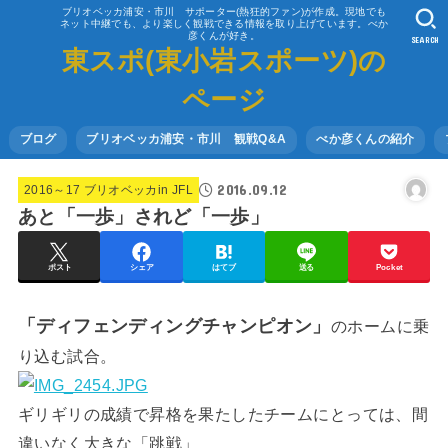
ブリオベッカ浦安・市川 サポーター(熱狂的ファン)が作成。現地でも
ネット中継でも、より楽しく観戦できる情報を取り上げています。べか
彦くんが好き。
SEARCH
東スポ(東小岩スポーツ)の
ページ
ブログ
ブリオベッカ浦安・市川 観戦Q&A
べか彦くんの紹介
2016.09.12
2016～17 ブリオベッカin JFL
あと「一歩」されど「一歩」
ポスト
シェア
はてブ
送る
Pocket
「ディフェンディングチャンピオン」
のホームに乗
り込む試合。
ギリギリの成績で昇格を果たしたチームにとっては、間
違いなく大きな「跳戦」