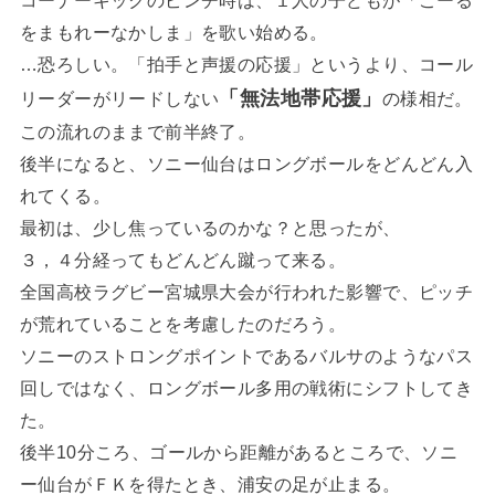
をまもれーなかしま」を歌い始める。
…恐ろしい。「拍手と声援の応援」というより、コール
「無法地帯応援」
リーダーがリードしない
の様相だ。
この流れのままで前半終了。
後半になると、ソニー仙台はロングボールをどんどん入
れてくる。
最初は、少し焦っているのかな？と思ったが、
３，４分経ってもどんどん蹴って来る。
全国高校ラグビー宮城県大会が行われた影響で、ピッチ
が荒れていることを考慮したのだろう。
ソニーのストロングポイントであるバルサのようなパス
回しではなく、ロングボール多用の戦術にシフトしてき
た。
後半10分ころ、ゴールから距離があるところで、ソニ
ー仙台がＦＫを得たとき、浦安の足が止まる。