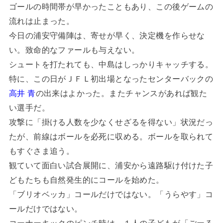
ゴールの時間帯が早かったこともあり、この後ゲームの
流れは止まった。
今日の浦安守備陣は、寄せが早く、決定機を作らせな
い。致命的なファールも与えない。
シュートを打たれても、中島はしっかりキャッチする。
特に、この日がＪＦＬ初出場となったセンターバックの
高井 青
の出来はよかった。またチャンスがあれば観た
い選手だ。
攻撃に「掛ける人数を少なくせざるを得ない」状況だっ
たが、前線はボールを必死に収める。ボールを取られて
もすぐさま追う。
観ていて面白い試合展開に、浦安から遠路駆け付けた子
どもたちも自然発生的にコールを始めた。
「ブリオベッカ」コールだけではない。「うらやす」コ
ールだけではない。
コーナーキックのピンチ時は、１人の子どもが「ごーる