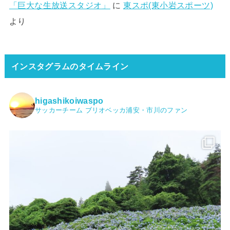
「巨大な生放送スタジオ」
に
東スポ(東小岩スポーツ)
より
インスタグラムのタイムライン
higashikoiwaspo
サッカーチーム ブリオベッカ浦安・市川のファン