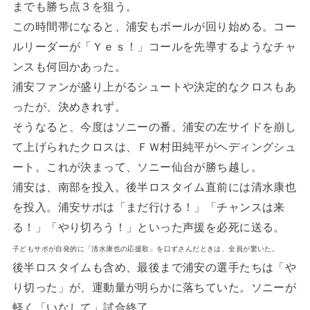
までも勝ち点３を狙う。
この時間帯になると、浦安もボールが回り始める。コー
ルリーダーが「Ｙｅｓ！」コールを先導するようなチャ
ンスも何回かあった。
浦安ファンが盛り上がるシュートや決定的なクロスもあ
ったが、決めきれず。
そうなると、今度はソニーの番。浦安の左サイドを崩し
て上げられたクロスは、ＦＷ村田純平がヘディングシュ
ート。これが決まって、ソニー仙台が勝ち越し。
浦安は、南部を投入。後半ロスタイム直前には清水康也
を投入。浦安サポは「まだ行ける！」「チャンスは来
る！」「やり切ろう！」といった声援を必死に送る。
子どもサポが自発的に「清水康也の応援歌」を口ずさんだときは、全員が驚いた。
後半ロスタイムも含め、最後まで浦安の選手たちは「や
り切った」が、運動量が明らかに落ちていた。ソニーが
軽く「いなして」試合終了。