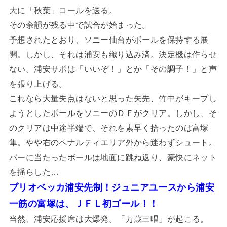
大に「秋葉」コールを送る。
その余韻が残る中で試合が始まった。
予想されたとおり、ソニー仙台がボールを保持する展
開。しかし、それは浦安も織り込み済。決定機は作らせ
ない。浦安サポは「いいぞ！」とか「その調子！」と声
を張り上げる。
これなら大量失点はないと思った矢先、竹中がキープし
ようとしたボールをソニーのＤＦがクリア。しかし、そ
のクリアは中途半端で、それを素早く拾ったのは富塚
隼。やや右のペナルティエリア外から迷わずシュート。
バーに当たったボールは地面に跳ね返り、豪快にネット
を揺らした…
ブリオベッカ浦安先制！ジュニアユースから浦安
一筋の富塚は、ＪＦＬ初ゴール！！
当然、浦安応援席は大爆発。「万歳三唱」が起こる。