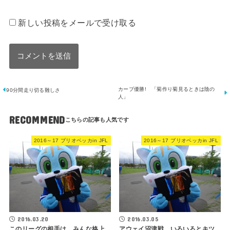
新しい投稿をメールで受け取る
カープ優勝! 「菊作り菊見るときは陰の
90分間走り切る難しさ
人」
RECOMMEND
2016～17 ブリオベッカin JFL
2016～17 ブリオベッカin JFL
2016.03.20
2016.03.05
このリーグの相手は、みんな格上
アウェイ沼津戦 いろいろとキツ