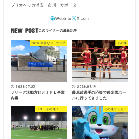
ブリオベッカ浦安・市川 サポーター
NEW POST
2026 大事なJFLカップ
その他
2026.07.23
2026.07.19
Ｊリーグ活動方針とＪＦＬ事業
藤原茜選手の応援で後楽園ホー
内容
ルに行ってきました
Ｊ３ その他ＪＦＬ
その他サッカー