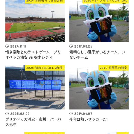
2024 苦難去ってまた苦難
2016～17 ブリオベッカin JFL
2024.11.11
2017.08.26
憎き宿敵とのラストゲーム ブリ
素晴らしい選手がいるチーム、い
オベッカ浦安 vs 栃木シティ
ないチーム
2025 初めての JFL 3年生
2019 超変革の浦安
2025.02.09
2019.04.07
ブリオベッカ浦安・市川 パーパ
今年は熱いサッカーだ!
ス元年