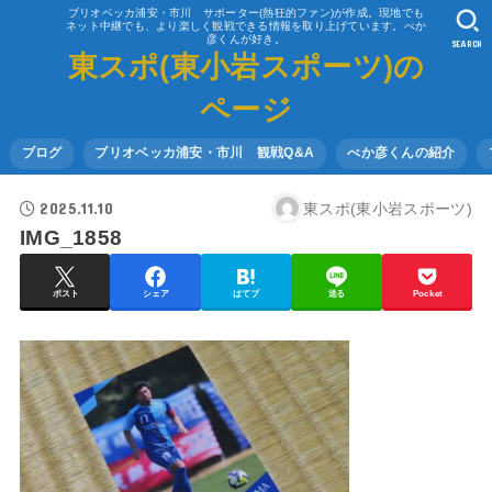
ブリオベッカ浦安・市川 サポーター(熱狂的ファン)が作成。現地でも
ネット中継でも、より楽しく観戦できる情報を取り上げています。べか
彦くんが好き。
SEARCH
東スポ(東小岩スポーツ)の
ページ
ブログ
ブリオベッカ浦安・市川 観戦Q&A
べか彦くんの紹介
2025.11.10
東スポ(東小岩スポーツ)
IMG_1858
ポスト
シェア
はてブ
送る
Pocket