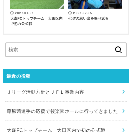
2026.07.06
2026.07.05
大森FCトップチーム 大田区内
七夕の思い出を振り返る
で初の公式戦
検
索:
最近の投稿
Ｊリーグ活動方針とＪＦＬ事業内容
藤原茜選手の応援で後楽園ホールに行ってきました
大森FCトップチーム 大田区内で初の公式戦