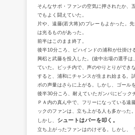
そんなサポ・ファンの空気に押されたか、
でもよく闘えていた。
片や、遠藤(若大将)のプレーもよかった。
は光るものがあった。
前半はこのまま終了。
後半10分ころ、ビハインドの浦和が仕掛け
興梠と武藤を投入した。(途中出場の選手は
ていた。ピッチ内で、声のやりとりができな
すると、浦和にチャンスが生まれ始まる。
ポの声量はさらに上がる。しかし、ゴール
後半30分ころ、耐えていたガンバにビック
ＰＡ内の真ん中で、フリーになっている遠藤
ックのファンは、立ち上がる人も多かった
シュートはバーを叩く。
しかし、
立ち上がったファンはのけぞる。しかし、