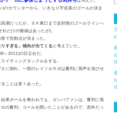
ャ)のカウンターから、いきなり宇佐美のゴールが決ま
最高潮だったが、ＧＫ東口まで反対側のゴールラインへ
それだけの価値はあったが)。
の形で先制点が決まった。
なりすぎる」傾向が出てくる
と考えていた。
8～2011)の日立台だ。
スライディングタックルをする。
げさに倒れ、一部のレイソルサポは審判に罵声を浴びせ
なることは多々あった。
。
、結果ボールを奪われても、ガンバファンは、審判に罵
アホの審判」コールを聞いたことがあるので、意外だっ