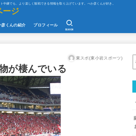
ット中継でも、より楽しく観戦できる情報を取り上げています。べか彦くんが好き。
ページ
か彦くんの紹介
プロフィール
SEARCH
東スポ(東小岩スポーツ)
物が棲んでいる