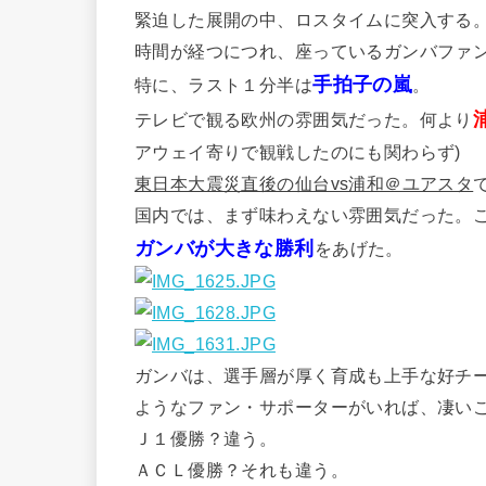
緊迫した展開の中、ロスタイムに突入する
時間が経つにつれ、座っているガンバファ
手拍子の嵐
特に、ラスト１分半は
。
テレビで観る欧州の雰囲気だった。何より
アウェイ寄りで観戦したのにも関わらず)
東日本大震災直後の仙台vs浦和＠ユアスタ
国内では、まず味わえない雰囲気だった。
ガンバが大きな勝利
をあげた。
ガンバは、選手層が厚く育成も上手な好チ
ようなファン・サポーターがいれば、凄い
Ｊ１優勝？違う。
ＡＣＬ優勝？それも違う。