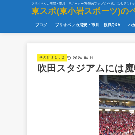
ブリオベッカ浦安・市川 サポーター(熱狂的ファン)が作成。現地でもネ
東スポ(東小岩スポーツ)の
ブログ
ブリオベッカ浦安・市川 観戦Q&A
べ
2024.04.11
その他Ｊ１Ｊ２
吹田スタジアムには魔