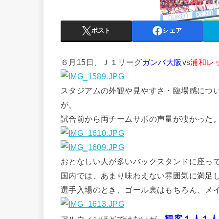
ポスト
シェア
６月15日、Ｊ１リーグ
ガンバ大阪
vs
浦和レ
スタジアムの外観や見やすさ・臨場感につ
が、
試合前から両チームサポの声量が凄かった
おとなしい人が多いバックスタンドに座っ
国内では、あまり味わえない雰囲気に満足
選手入場のとき、ゴール裏はもちろん、メ
観客１人１人
アルウィンほどではないが、