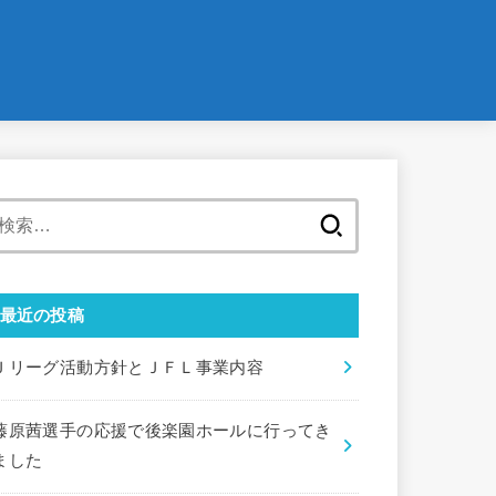
検
索:
最近の投稿
Ｊリーグ活動方針とＪＦＬ事業内容
藤原茜選手の応援で後楽園ホールに行ってき
ました