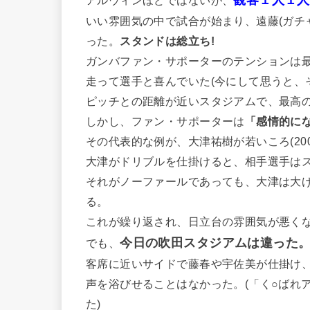
いい雰囲気の中で試合が始まり、遠藤(ガチ
った。
スタンドは総立ち!
ガンバファン・サポーターのテンションは
走って選手と喜んでいた(今にして思うと、
ピッチとの距離が近いスタジアムで、最高
しかし、ファン・サポーターは
「感情的に
その代表的な例が、大津祐樹が若いころ(200
大津がドリブルを仕掛けると、相手選手は
それがノーファールであっても、大津は大
る。
これが繰り返され、日立台の雰囲気が悪く
今日の吹田スタジアムは違った
でも、
客席に近いサイドで藤春や宇佐美が仕掛け
声を浴びせることはなかった。(「く○ばれ
た)