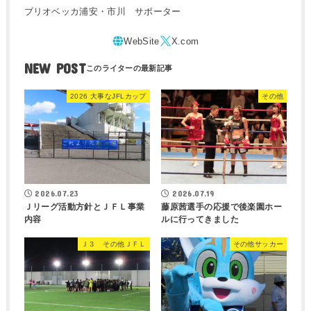
ブリオベッカ浦安・市川 サポーター
NEW POST
2026 大事なJFLカップ
その他
2026.07.23
2026.07.19
Ｊリーグ活動方針とＪＦＬ事業
藤原茜選手の応援で後楽園ホー
内容
ルに行ってきました
Ｊ３ その他ＪＦＬ
その他サッカー