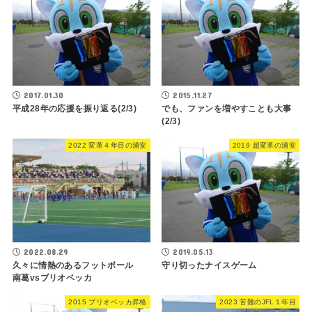
2017.01.30
2015.11.27
平成28年の応援を振り返る(2/3)
でも、ファンを増やすことも大事
(2/3)
2022 変革４年目の浦安
2019 超変革の浦安
2022.08.29
2019.05.13
久々に情熱のあるフットボール
守り切ったナイスゲーム
南葛vsブリオベッカ
2015 ブリオベッカ昇格
2023 苦難のJFL１年目