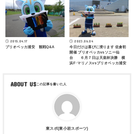
2015.04.17
2023.06.04
ブリオベッカ浦安 観戦Q&A
今日だけは喜びに浸ります 佐倉初
開催 ブリオベッカvsソニー仙
台 ６月７日は天皇杯決勝 横
浜F･マリノスvsブリオベッカ浦安
ABOUT US
東スポ(東小岩スポーツ)