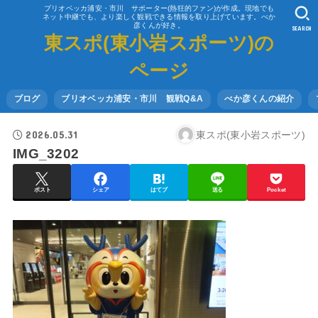
ブリオベッカ浦安・市川 サポーター(熱狂的ファン)が作成。現地でも
ネット中継でも、より楽しく観戦できる情報を取り上げています。べか
彦くんが好き。
SEARCH
東スポ(東小岩スポーツ)の
ページ
ブログ
ブリオベッカ浦安・市川 観戦Q&A
べか彦くんの紹介
2026.05.31
東スポ(東小岩スポーツ)
IMG_3202
ポスト
シェア
はてブ
送る
Pocket