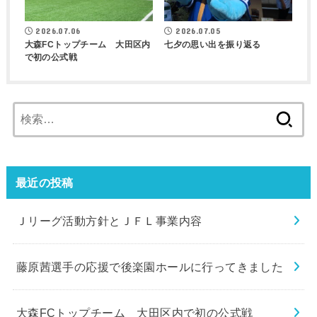
2026.07.06
2026.07.05
大森FCトップチーム 大田区内
七夕の思い出を振り返る
で初の公式戦
検
索:
最近の投稿
Ｊリーグ活動方針とＪＦＬ事業内容
藤原茜選手の応援で後楽園ホールに行ってきました
大森FCトップチーム 大田区内で初の公式戦