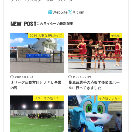
NEW POST
2026 大事なJFLカップ
その他
2026.07.23
2026.07.19
Ｊリーグ活動方針とＪＦＬ事業
藤原茜選手の応援で後楽園ホー
内容
ルに行ってきました
Ｊ３ その他ＪＦＬ
その他サッカー