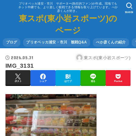
ブリオベッカ浦安・市川 サポーター(熱狂的ファン)が作成。現地でも
ネット中継でも、より楽しく観戦できる情報を取り上げています。べか
彦くんが好き。
SEARCH
東スポ(東小岩スポーツ)の
ページ
ブログ
ブリオベッカ浦安・市川 観戦Q&A
べか彦くんの紹介
2026.05.31
東スポ(東小岩スポーツ)
IMG_3131
ポスト
シェア
はてブ
送る
Pocket