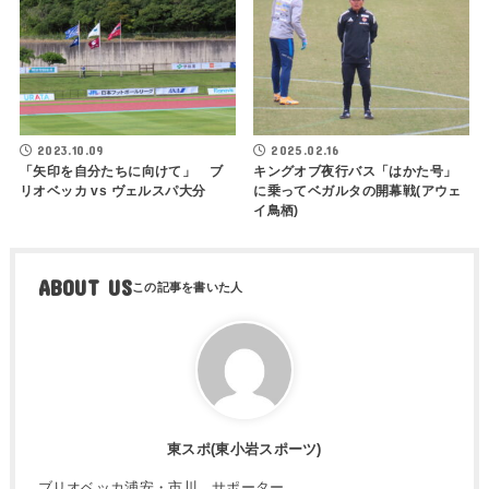
2023.10.09
2025.02.16
「矢印を自分たちに向けて」 ブ
キングオブ夜行バス「はかた号」
リオベッカ vs ヴェルスパ大分
に乗ってベガルタの開幕戦(アウェ
イ鳥栖)
ABOUT US
東スポ(東小岩スポーツ)
ブリオベッカ浦安・市川 サポーター