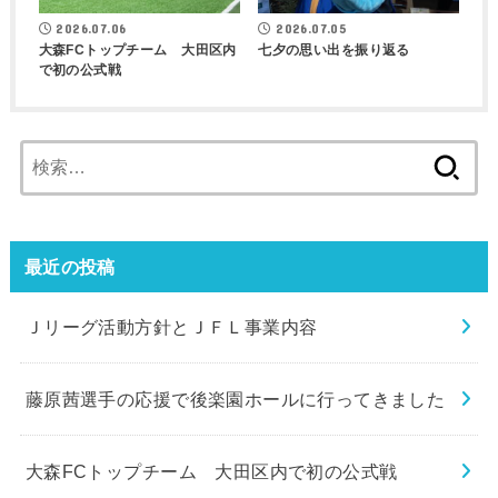
2026.07.06
2026.07.05
大森FCトップチーム 大田区内
七夕の思い出を振り返る
で初の公式戦
検
索:
最近の投稿
Ｊリーグ活動方針とＪＦＬ事業内容
藤原茜選手の応援で後楽園ホールに行ってきました
大森FCトップチーム 大田区内で初の公式戦