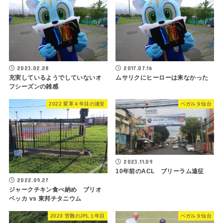
2023.02.28
2017.07.16
充実しているようでしていないオ
ムサリクにヒーローは来なかった
フシーズンの雑感
2022 変革４年目の浦安
ベガルタ仙台
2023.11.09
10年前のACL ブリーラム遠征
2022.09.27
ジャークチキン食べ納め ブリオ
ベッカ vs 東邦チタニウム
2023 苦難のJFL１年目
ベガルタ仙台