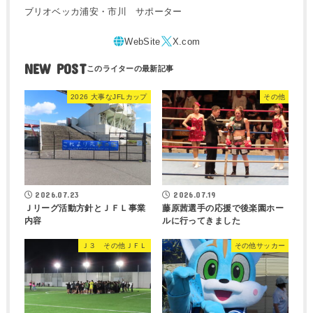
ブリオベッカ浦安・市川 サポーター
NEW POST
2026 大事なJFLカップ
その他
2026.07.23
2026.07.19
Ｊリーグ活動方針とＪＦＬ事業
藤原茜選手の応援で後楽園ホー
内容
ルに行ってきました
Ｊ３ その他ＪＦＬ
その他サッカー