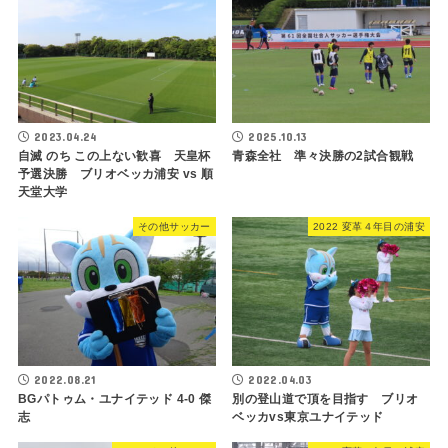
2023.04.24
2025.10.13
自滅 のち この上ない歓喜 天皇杯
青森全社 準々決勝の2試合観戦
予選決勝 ブリオベッカ浦安 vs 順
天堂大学
その他サッカー
2022 変革４年目の浦安
2022.08.21
2022.04.03
BGパトゥム・ユナイテッド 4-0 傑
別の登山道で頂を目指す ブリオ
志
ベッカvs東京ユナイテッド