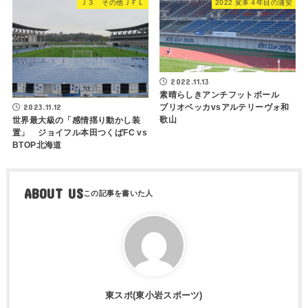
Ｊ３ その他ＪＦＬ
2022 変革４年目の浦安
2022.11.13
素晴らしきアンチフットボール
2023.11.12
ブリオベッカvsアルテリーヴォ和
歌山
世界最大級の「感情揺り動かし装
置」 ジョイフル本田つくばFC vs
BTOP北海道
ABOUT US
東スポ(東小岩スポーツ)