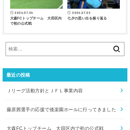
2026.07.06
2026.07.05
大森FCトップチーム 大田区内
七夕の思い出を振り返る
で初の公式戦
検
索:
最近の投稿
Ｊリーグ活動方針とＪＦＬ事業内容
藤原茜選手の応援で後楽園ホールに行ってきました
大森FCトップチーム 大田区内で初の公式戦