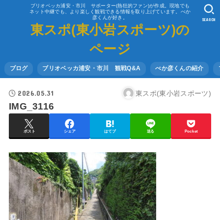
ブリオベッカ浦安・市川 サポーター(熱狂的ファン)が作成。現地でも
ネット中継でも、より楽しく観戦できる情報を取り上げています。べか
彦くんが好き。
SEARCH
東スポ(東小岩スポーツ)の
ページ
ブログ
ブリオベッカ浦安・市川 観戦Q&A
べか彦くんの紹介
2026.05.31
東スポ(東小岩スポーツ)
IMG_3116
ポスト
シェア
はてブ
送る
Pocket