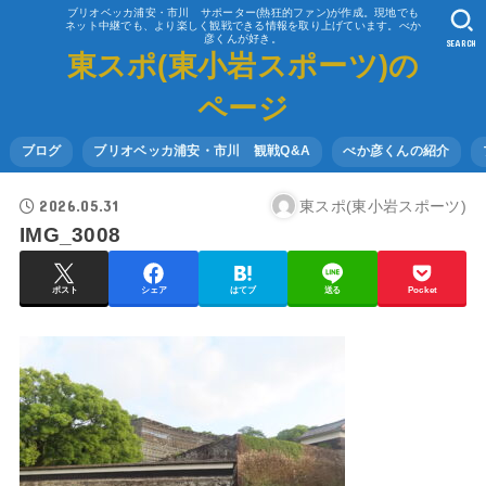
ブリオベッカ浦安・市川 サポーター(熱狂的ファン)が作成。現地でも
ネット中継でも、より楽しく観戦できる情報を取り上げています。べか
彦くんが好き。
SEARCH
東スポ(東小岩スポーツ)の
ページ
ブログ
ブリオベッカ浦安・市川 観戦Q&A
べか彦くんの紹介
2026.05.31
東スポ(東小岩スポーツ)
IMG_3008
ポスト
シェア
はてブ
送る
Pocket