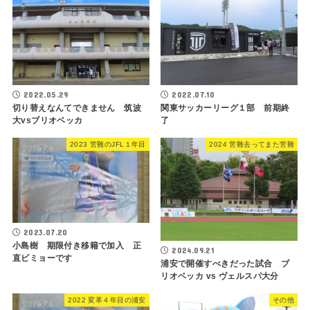
2022.05.29
2022.07.10
切り替えなんてできません 筑波
関東サッカーリーグ１部 前期終
大vsブリオベッカ
了
2023 苦難のJFL１年目
2024 苦難去ってまた苦難
2023.07.20
小島樹 期限付き移籍で加入 正
2024.09.21
直ビミョーです
浦安で開催すべきだった試合 ブ
リオベッカ vs ヴェルスパ大分
2022 変革４年目の浦安
その他