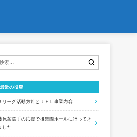
検
索:
最近の投稿
Ｊリーグ活動方針とＪＦＬ事業内容
藤原茜選手の応援で後楽園ホールに行ってき
ました