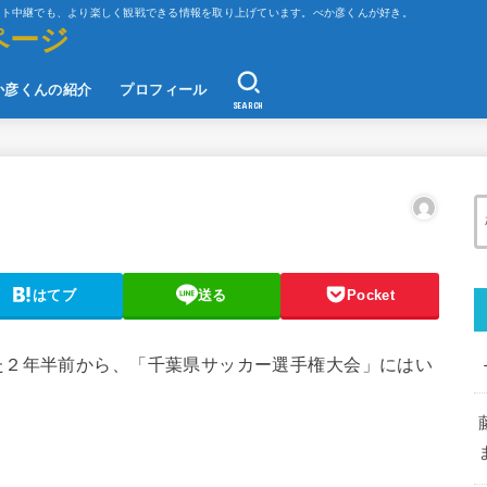
ット中継でも、より楽しく観戦できる情報を取り上げています。べか彦くんが好き。
ページ
か彦くんの紹介
プロフィール
SEARCH
はてブ
送る
Pocket
た２年半前から、「千葉県サッカー選手権大会」にはい