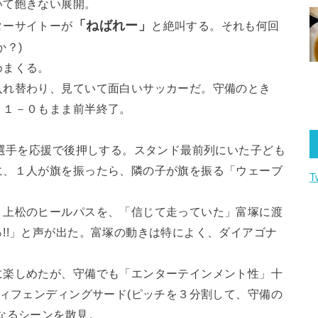
いて飽きない展開。
「ねばれー」
ターサイトーが
と絶叫する。それも何回
か？)
めまくる。
入れ替わり、見ていて面白いサッカーだ。守備のとき
、１－０もまま前半終了。
)選手を応援で後押しする。スタンド最前列にいた子ども
に、１人が旗を振ったら、隣の子が旗を振る「ウェーブ
T
。上松のヒールパスを、「信じて走っていた」富塚に渡
!!」と声が出た。富塚の動きは特によく、ダイアゴナ
。
に楽しめたが、守備でも「エンターテインメント性」十
ディフェンディングサード(ピッチを３分割して、守備の
なるシーンを散見。