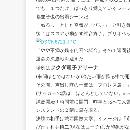
でも、１つだけ、はっきり覚えているシー
都並智也の出場シーンだ。
「ぬるっ」とした空気が「ぴりっ」と引き
後半はスコアが動かず試合終了。ブリオベ
「やや不満が残る内容の試合」その１週間
運命の決勝戦を迎えた。
フクダ電子アリーナ
場所は
(串間ほどではないが)冷たい雨が降る中で
その間、声出し隊の一部は「プロレス選手
(サッカーの話は、ほとんどしていない。
0-
試合開始１時間前に開門。昨年と比べて人
ンスタンドの２階に席を取る。
決勝の相手は城西国際大学。イメージは「
びた」村井慎二(現在はコーチ)しか印象が