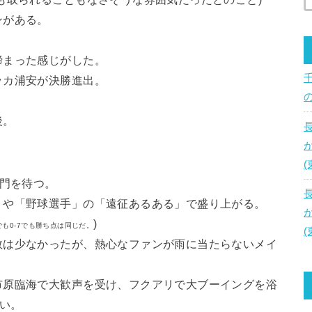
ンがある。
締まった感じがした。
ッカ浦安が決勝進出。
後。
開門を待つ。
」や「野球選手」の「遠征あるある」で盛り上がる。
)
1でも0-7でも勝ち点は同じだ。
数は少なかったが、熱心なファンが雨に当たらないメイ
市原臨海で大歓声を受け、フクアリで大ブーイングを浴
ない。