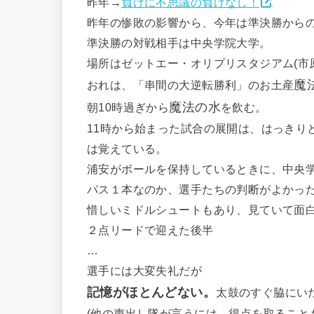
昨年→
負けに不思議の負けなし！
昨年の惨敗の影響から、今年は準決勝から
準決勝の対戦相手は中央学院大学。
場所はゼットエー・オリプリスタジアム(市
魔
おれは、「串間の大逆転勝利」のお土産
魔法の水
朝10時過ぎから
を飲む。
11時から始まった試合の展開は、はっきり
は覚えている。
浦安がボールを保持しているときに、中央
パス１本なのか、選手たちの判断がよかっ
惜しいミドルシュートもあり、見ていて面
２点リードで迎えた後半
…
選手には大変失礼だが
記憶がほとんどない。
太鼓のすぐ脇にい
(他の声出し隊が言うには、得点を取ること