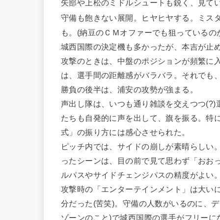
矢部や上松のミドルシュートも鋭く、見て
守備も飽きない展開。ヒヤヒヤする。ミス
も。(納豆のＣＭオファーでも狙っているの
城西国際の決定機も多かったが、本吉が止
攻撃のときは、中盤のポジションが頻繁に
は、選手間の距離感がバラバラ。それでも
勝負の後半は、浦安の攻勢が強まる。
声出し隊は、いつも通り雑談を交えつつ(?
たちも自発的に声を出して、旗を振る。特
式」の振り方には感心させられた。
ピッチ内では、サイドの崩しが素晴らしい
ったシーンは、目の前で見て思わず「おおっ
ルパスやサイドチェンジパスの精度がよい
攻撃時の「エンターテインメント」は大い
分だった(苦笑)。守備の人数がいるのに、
ゾーンのこと)で城西国際の選手がフリーに