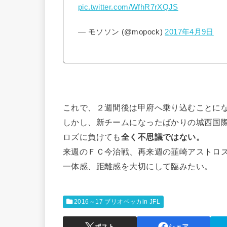
pic.twitter.com/WfhR7rXQJS
— モソソン (@mopock)
2017年4月9日
これで、２週間後は甲府へ乗り込むことに
しかし、新チームになったばかりの城西国
ロズに負けても
全く不思議ではない。
来週のＦＣ今治戦、再来週の韮崎アストロ
一体感、距離感を大切にして臨みたい。
2016～17 ブリオベッカin JFL
ポスト
シェア