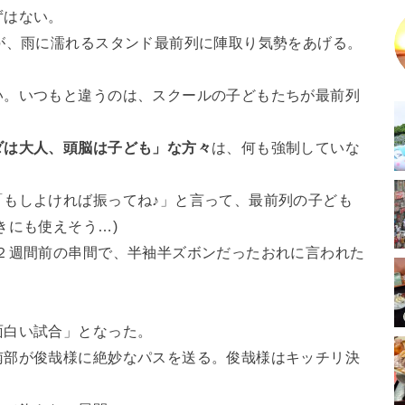
ずはない。
が、雨に濡れるスタンド最前列に陣取り気勢をあげる。
い。いつもと違うのは、スクールの子どもたちが最前列
ダは大人、頭脳は子ども」な方々
は、何も強制していな
「もしよければ振ってね♪」と言って、最前列の子ども
きにも使えそう…)
２週間前の串間で、半袖半ズボンだったおれに言われた
面白い試合」となった。
南部が俊哉様に絶妙なパスを送る。俊哉様はキッチリ決