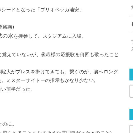
のシードとなった「ブリオベッカ浦安」
原臨海)
法の水
を持参して、スタジアムに入場。
と覚えていないが、俊哉様の応援歌を何回も歌ったこと
学院大がプレスを掛けてきても、繋ぐのか、裏へロング
た。ミスターサイトーの指示もかなり少ない。
白い前半だった。
たのに。
も取られることもなさそうな雰囲気だったとのこと)