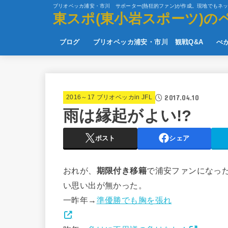
ブリオベッカ浦安・市川 サポーター(熱狂的ファン)が作成。現地でもネ
東スポ(東小岩スポーツ)の
ブログ
ブリオベッカ浦安・市川 観戦Q&A
べ
2017.04.10
2016～17 ブリオベッカin JFL
雨は縁起がよい!?
ポスト
シェア
おれが、
期限付き移籍
で浦安ファンになっ
い思い出が無かった。
一昨年→
準優勝でも胸を張れ