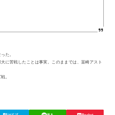
なった。
際大に苦戦したことは事実。このままでは、韮崎アスト
ズ戦。
はてブ
送る
Pocket