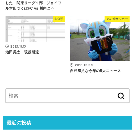
した 関東リーグ１部 ジョイフ
ル本田つくばFC vs 川向こう
未分類
その他サッカー
2021.11.13
池田晃太 現役引退
2015.12.29
自己満足な今年の5大ニュース
検
索:
最近の投稿