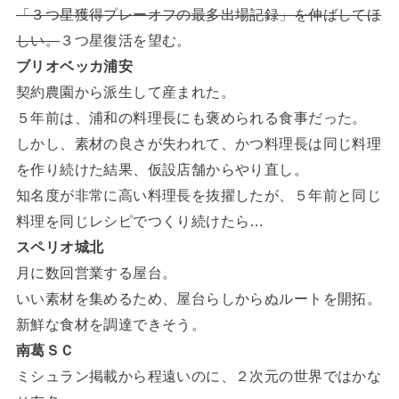
「３つ星獲得プレーオフの最多出場記録」を伸ばしてほ
しい。
３つ星復活を望む。
ブリオベッカ浦安
契約農園から派生して産まれた。
５年前は、浦和の料理長にも褒められる食事だった。
しかし、素材の良さが失われて、かつ料理長は同じ料理
を作り続けた結果、仮設店舗からやり直し。
知名度が非常に高い料理長を抜擢したが、５年前と同じ
料理を同じレシピでつくり続けたら…
スペリオ城北
月に数回営業する屋台。
いい素材を集めるため、屋台らしからぬルートを開拓。
新鮮な食材を調達できそう。
南葛ＳＣ
ミシュラン掲載から程遠いのに、２次元の世界ではかな