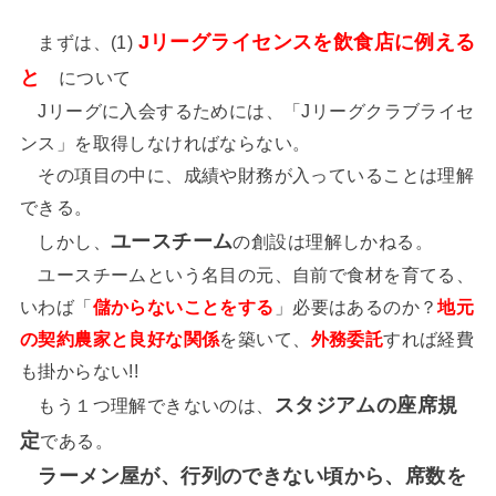
Jリーグライセンスを飲食店に例える
まずは、(1)
と
について
Jリーグに入会するためには、「Jリーグクラブライセ
ンス」を取得しなければならない。
その項目の中に、成績や財務が入っていることは理解
できる。
ユースチーム
しかし、
の創設は理解しかねる。
ユースチームという名目の元、自前で食材を育てる、
いわば「
儲からないことをする
」必要はあるのか？
地元
の契約農家と良好な関係
を築いて、
外務委託
すれば経費
も掛からない!!
スタジアムの座席規
もう１つ理解できないのは、
定
である。
ラーメン屋が、行列のできない頃から、席数を