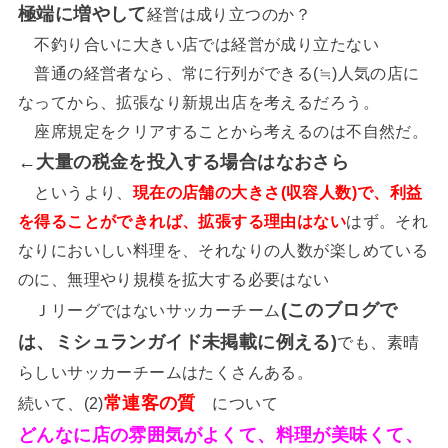
極端に増やして
経営は成り立つのか？
不釣り合いに大きい店では経営が成り立たない
普通の経営者なら、常に行列ができる(≒)人気の店に
なってから、拡張なり新規出店を考えるだろう。
座席規定をクリアすることから考えるのは不自然だ。
←大量の税金を投入する場合はなおさら
というより、
現在の店舗の大きさ(収容人数)で、利益
を得ることができれば、拡張する理由はない
はず。それ
なりにおいしい料理を、それなりの人数が楽しめている
のに、無理やり規模を拡大する必要はない
(このブログで
Ｊリーグではないサッカーチーム
は、ミシュランガイド未掲載に例える)
でも、素晴
らしいサッカーチームはたくさんある。
常連客の質
続いて、(2)
について
どんなに店の雰囲気がよくて、料理が美味くて、