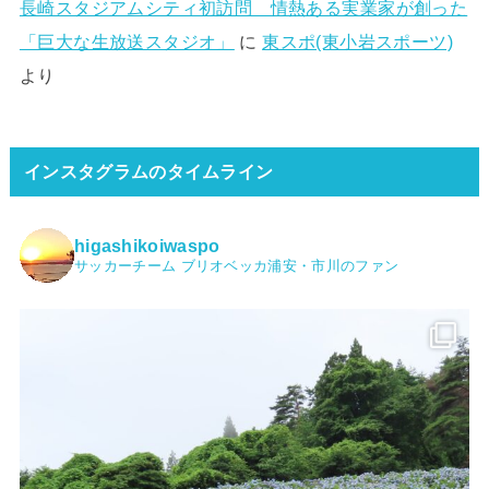
長崎スタジアムシティ初訪問 情熱ある実業家が創った
「巨大な生放送スタジオ」
に
東スポ(東小岩スポーツ)
より
インスタグラムのタイムライン
higashikoiwaspo
サッカーチーム ブリオベッカ浦安・市川のファン