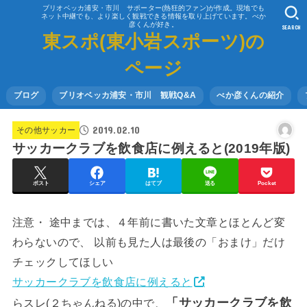
ブリオベッカ浦安・市川 サポーター(熱狂的ファン)が作成。現地でも
ネット中継でも、より楽しく観戦できる情報を取り上げています。べか
彦くんが好き。
SEARCH
東スポ(東小岩スポーツ)の
ページ
ブログ
ブリオベッカ浦安・市川 観戦Q&A
べか彦くんの紹介
2019.02.10
その他サッカー
サッカークラブを飲食店に例えると(2019年版)
ポスト
シェア
はてブ
送る
Pocket
注意・ 途中までは、４年前に書いた文章とほとんど変
わらないので、 以前も見た人は最後の「おまけ」だけ
チェックしてほしい
サッカークラブを飲食店に例えると
「サッカークラブを飲
らスレ(２ちゃんねる)の中で、