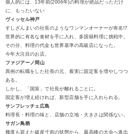
個人的には、13年前(2006年)の料理が絶品だっただけ
に、もったいない
ヴィッセル神戸
すしざんまいの社長のようなワンマンオーナーが有名!?
世界的に有名な食材を手に入れ、多国籍料理に挑戦中。
その分、料理の代金も世界基準の高級店になった。
今年大注目のお店。
ファジアーノ岡山
異例の転職をした社長の元、着実に固定客を増やしつつ
ある。
しかし、「国策」で社長が離れることに。
固定客が増え続ければ、新型店舗を手に入れられる。
サンフレッチェ広島
料理長・料理の味と、店舗の立地・大きさは関係ない。
サガン鳥栖
幾度も迎えた破産寸前の状態から、最高峰の大会へ進出