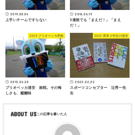
2019.08.04
2016.06.19
上手いチームですらない
5連敗でも「まえだ！」「まえ
だ！」
2015 ブリオベッカ昇格
2022 変革４年目の浦安
2015.04.20
2022.02.25
ブリオベッカ浦安 敗戦。その悔
スポーツコンセプター 辻秀一先
しさも、醍醐味
生
ABOUT US