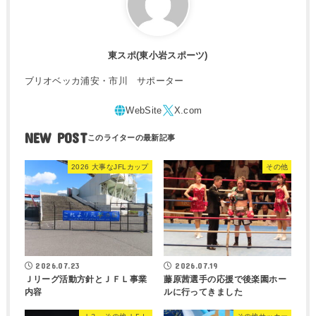
東スポ(東小岩スポーツ)
ブリオベッカ浦安・市川 サポーター
NEW POST
2026 大事なJFLカップ
その他
2026.07.23
2026.07.19
Ｊリーグ活動方針とＪＦＬ事業
藤原茜選手の応援で後楽園ホー
内容
ルに行ってきました