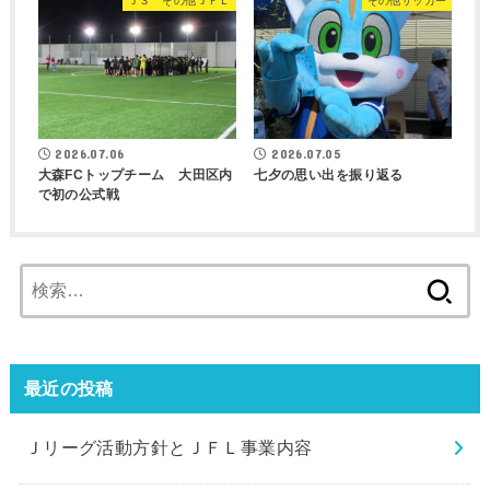
Ｊ３ その他ＪＦＬ
その他サッカー
2026.07.06
2026.07.05
大森FCトップチーム 大田区内
七夕の思い出を振り返る
で初の公式戦
検
索:
最近の投稿
Ｊリーグ活動方針とＪＦＬ事業内容