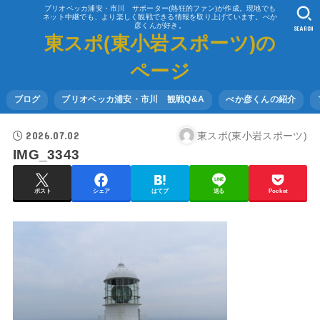
ブリオベッカ浦安・市川 サポーター(熱狂的ファン)が作成。現地でも
ネット中継でも、より楽しく観戦できる情報を取り上げています。べか
彦くんが好き。
SEARCH
東スポ(東小岩スポーツ)の
ページ
ブログ
ブリオベッカ浦安・市川 観戦Q&A
べか彦くんの紹介
2026.07.02
東スポ(東小岩スポーツ)
IMG_3343
ポスト
シェア
はてブ
送る
Pocket