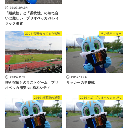
2023.09.04
「継続性」と「柔軟性」の兼ね合
いは難しい ブリオベッカvsレイ
ラック滋賀
2024 苦難去ってまた苦難
その他サッカー
2024.11.11
2014.11.24
憎き宿敵とのラストゲーム ブリ
サッカーの早慶戦
オベッカ浦安 vs 栃木シティ
2019 超変革の浦安
2016～17 ブリオベッカin JFL