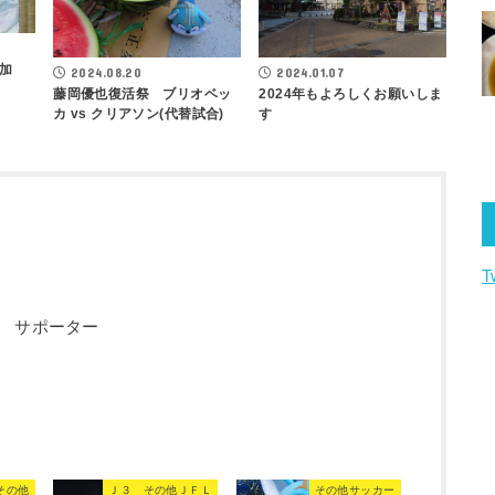
加
2024.08.20
2024.01.07
藤岡優也復活祭 ブリオベッ
2024年もよろしくお願いしま
カ vs クリアソン(代替試合)
す
T
 サポーター
その他
Ｊ３ その他ＪＦＬ
その他サッカー