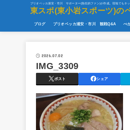
ブリオベッカ浦安・市川 サポーター(熱狂的ファン)が作成。現地でもネ
東スポ(東小岩スポーツ)の
ブログ
ブリオベッカ浦安・市川 観戦Q&A
べ
2026.07.02
IMG_3309
ポスト
シェア