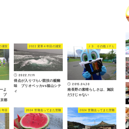
目の浦安
2022 変革４年目の浦安
Ｊ３ その他ＪＦＬ
2022.11.19
得点が入りづらい競技の醍醐
2015.04.30
味 ブリオベッカvs福山シテ
南長野の素晴らしさは、施設
ーよ
ィ
だけじゃない
 ブ
ャ京都
L１年目
2024 苦難去ってまた苦難
2024 苦難去ってまた苦難