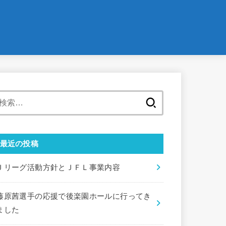
検
索:
最近の投稿
Ｊリーグ活動方針とＪＦＬ事業内容
藤原茜選手の応援で後楽園ホールに行ってき
ました