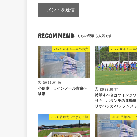
RECOMMEND
2022 変革４年目の浦安
2022 変革４年
2022.01.16
小島樹、ラインメール青森へ
2022.10.17
移籍
特筆すべきはツインタワ
りも、ボランチの運動量
リオベッカvsラランジ
2024 苦難去ってまた苦難
2023 苦難のJF