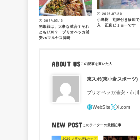
2023.07.20
小島樹 期限付き移籍で
2024.03.12
入 正直ビミョーです
開幕戦は、大事な試合？それ
とも1/30？ ブリオベッカ浦
安vsマルヤス岡崎
ABOUT US
東スポ(東小岩スポーツ)
ブリオベッカ浦安・市川
NEW POST
2026 大事なJFLカップ