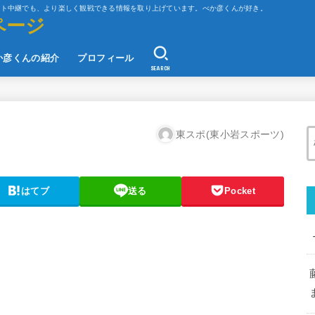
ット中継でも、より楽しく観戦できる情報を取り上げています。べか彦くんが好き。
ページ
か彦くんの紹介
プロフィール
SEARCH
東スポ(東小岩スポーツ)
はてブ
送る
Pocket