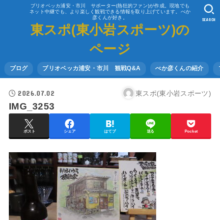
ブリオベッカ浦安・市川 サポーター(熱狂的ファン)が作成。現地でも
ネット中継でも、より楽しく観戦できる情報を取り上げています。べか
彦くんが好き。
SEARCH
東スポ(東小岩スポーツ)の
ページ
ブログ
ブリオベッカ浦安・市川 観戦Q&A
べか彦くんの紹介
2026.07.02
東スポ(東小岩スポーツ)
IMG_3253
ポスト
シェア
はてブ
送る
Pocket