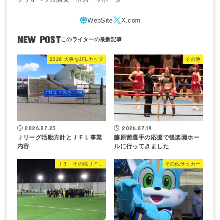
NEW POST
2026 大事なJFLカップ
その他
2026.07.23
2026.07.19
Ｊリーグ活動方針とＪＦＬ事業
藤原茜選手の応援で後楽園ホー
内容
ルに行ってきました
Ｊ３ その他ＪＦＬ
その他サッカー