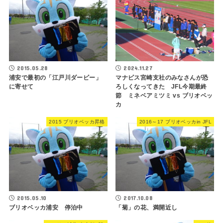
2015.05.28
2024.11.27
浦安で最初の「江戸川ダービー」
マナビス宮崎支社のみなさんが恐
に寄せて
ろしくなってきた JFL今期最終
節 ミネベアミツミ vs ブリオベッ
カ
2015 ブリオベッカ昇格
2016～17 ブリオベッカin JFL
2015.05.10
2017.10.08
ブリオベッカ浦安 停泊中
「菊」の花、満開近し