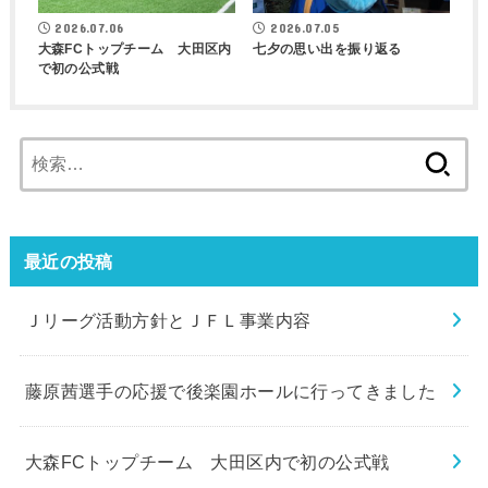
2026.07.06
2026.07.05
大森FCトップチーム 大田区内
七夕の思い出を振り返る
で初の公式戦
検
索:
最近の投稿
Ｊリーグ活動方針とＪＦＬ事業内容
藤原茜選手の応援で後楽園ホールに行ってきました
大森FCトップチーム 大田区内で初の公式戦