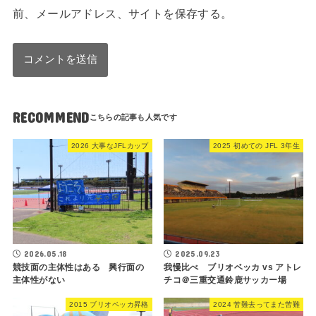
前、メールアドレス、サイトを保存する。
RECOMMEND
2026 大事なJFLカップ
2025 初めての JFL 3年生
2026.05.18
2025.09.23
競技面の主体性はある 興行面の
我慢比べ ブリオベッカ vs アトレ
主体性がない
チコ＠三重交通鈴鹿サッカー場
2015 ブリオベッカ昇格
2024 苦難去ってまた苦難