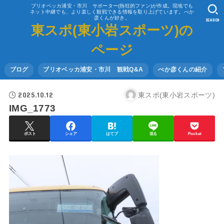
ブリオベッカ浦安・市川 サポーター(熱狂的ファン)が作成。現地でも
ネット中継でも、より楽しく観戦できる情報を取り上げています。べか
彦くんが好き。
SEARCH
東スポ(東小岩スポーツ)の
ページ
ブログ
ブリオベッカ浦安・市川 観戦Q&A
べか彦くんの紹介
2025.10.12
東スポ(東小岩スポーツ)
IMG_1773
ポスト
シェア
はてブ
送る
Pocket