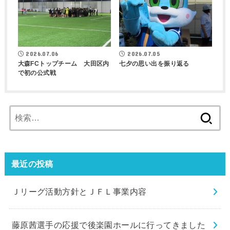
2026.07.06
2026.07.05
大森FCトップチーム 大田区内
七夕の思い出を振り返る
で初の公式戦
検
索:
最近の投稿
Ｊリーグ活動方針とＪＦＬ事業内容
藤原茜選手の応援で後楽園ホールに行ってきました