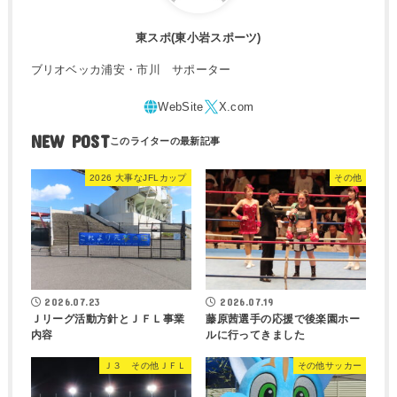
東スポ(東小岩スポーツ)
ブリオベッカ浦安・市川 サポーター
NEW POST
2026 大事なJFLカップ
その他
2026.07.23
2026.07.19
Ｊリーグ活動方針とＪＦＬ事業
藤原茜選手の応援で後楽園ホー
内容
ルに行ってきました
Ｊ３ その他ＪＦＬ
その他サッカー