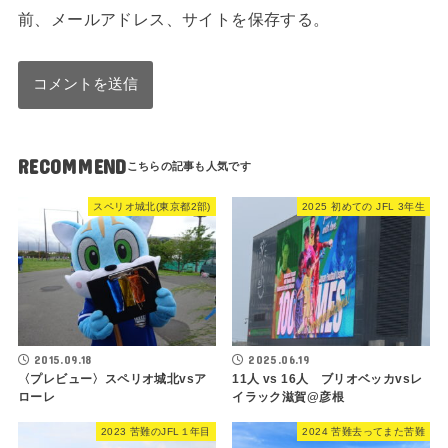
前、メールアドレス、サイトを保存する。
RECOMMEND
スペリオ城北(東京都2部)
2025 初めての JFL 3年生
2015.09.18
2025.06.19
〈プレビュー〉スペリオ城北vsア
11人 vs 16人 ブリオベッカvsレ
ローレ
イラック滋賀@彦根
2023 苦難のJFL１年目
2024 苦難去ってまた苦難