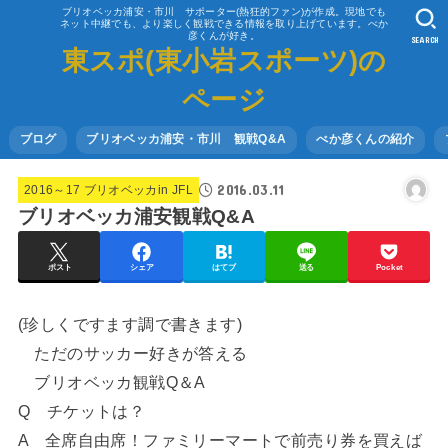
ブリオベッカ浦安・市川 サポーター(熱狂的ファン)が作成。現地でも
ネット中継でも、より楽しく観戦できる情報を取り上げています。べか
彦くんが好き。
SEARCH
東スポ(東小岩スポーツ)の
ページ
ブログ
ブリオベッカ浦安・市川 観戦Q&A
べか彦くんの紹介
2016.03.11
2016～17 ブリオベッカin JFL
ブリオベッカ浦安観戦Q&A
ポスト
シェア
はてブ
送る
Pocket
(珍しくですます調で書きます)
ただのサッカー好きが答える
ブリオベッカ観戦Q＆A
Q チケットは？
A 全席自由席！ファミリーマートで前売り券を買えば