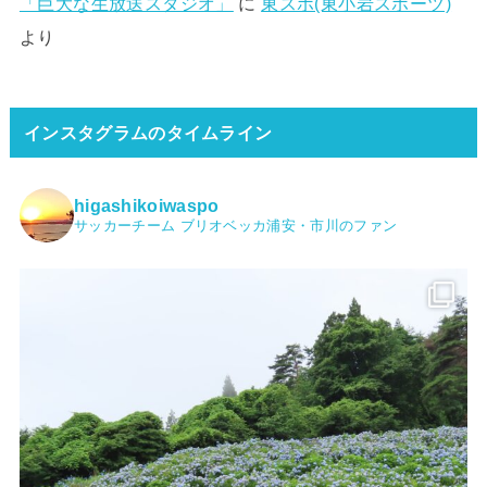
「巨大な生放送スタジオ」
に
東スポ(東小岩スポーツ)
より
インスタグラムのタイムライン
higashikoiwaspo
サッカーチーム ブリオベッカ浦安・市川のファン