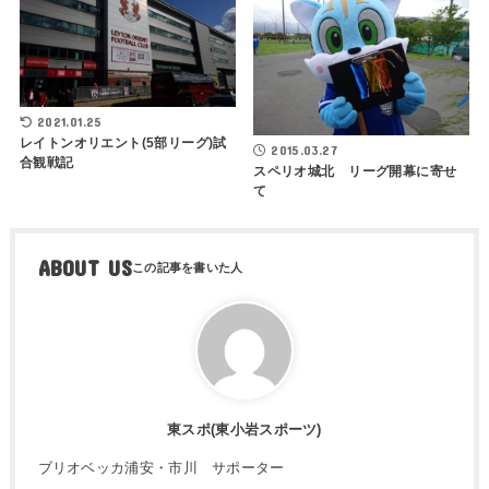
2021.01.25
レイトンオリエント(5部リーグ)試
2015.03.27
合観戦記
スペリオ城北 リーグ開幕に寄せ
て
ABOUT US
東スポ(東小岩スポーツ)
ブリオベッカ浦安・市川 サポーター