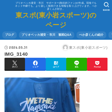
ブリオベッカ浦安・市川 サポーター(熱狂的ファン)が作成。現地でも
ネット中継でも、より楽しく観戦できる情報を取り上げています。べか
彦くんが好き。
SEARCH
東スポ(東小岩スポーツ)の
ページ
ブログ
ブリオベッカ浦安・市川 観戦Q&A
べか彦くんの紹介
2026.05.31
東スポ(東小岩スポーツ)
IMG_3140
ポスト
シェア
はてブ
送る
Pocket