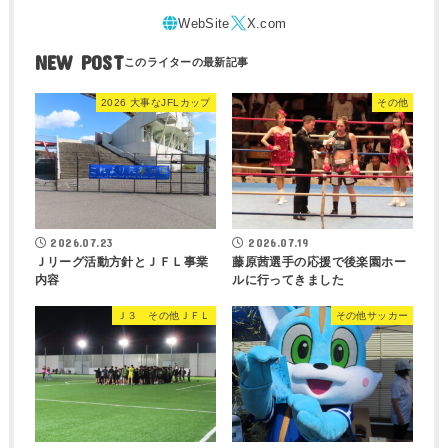
NEW POST
2026 大事なJFLカップ
その他
2026.07.23
2026.07.19
Ｊリーグ活動方針とＪＦＬ事業
藤原茜選手の応援で後楽園ホー
内容
ルに行ってきました
Ｊ３ その他ＪＦＬ
その他サッカー