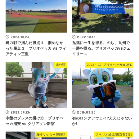
2023.10.23
2022.10.16
総力戦で掴んだ勝点１ 掴めなか
九死に一生を得る。のち、九州で
った勝点３ ブリオベッカ vs ヴィ
一勝を得る。ブリオベッカvsジェ
アティン三重
イリース
未分類
2016～17 ブリオベッカin JFL
2023.09.26
2016.03.23
中盤のプレスの掛け方 ブリオベ
初のロングアウェイ?ええじゃない
ッカ浦安 vs クリアソン新宿
か!
海外サッカー観戦記
スペリオ城北(東京都2部)