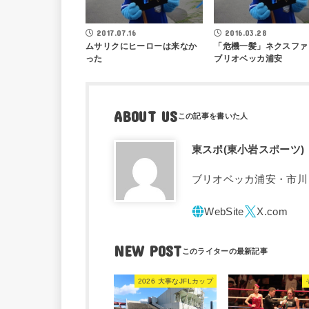
2017.07.16
2016.03.28
ムサリクにヒーローは来なか
「危機一髪」ネクスファ
った
ブリオベッカ浦安
ABOUT US
東スポ(東小岩スポーツ)
ブリオベッカ浦安・市川
NEW POST
2026 大事なJFLカップ