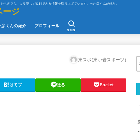
ット中継でも、より楽しく観戦できる情報を取り上げています。べか彦くんが好き。
ページ
か彦くんの紹介
プロフィール
SEARCH
東スポ(東小岩スポーツ)
はてブ
送る
Pocket