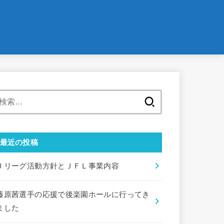
検
索:
最近の投稿
Ｊリーグ活動方針とＪＦＬ事業内容
藤原茜選手の応援で後楽園ホールに行ってき
ました