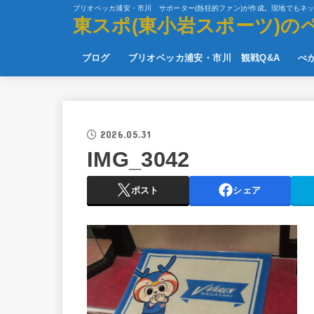
ブリオベッカ浦安・市川 サポーター(熱狂的ファン)が作成。現地でもネ
東スポ(東小岩スポーツ)の
ブログ
ブリオベッカ浦安・市川 観戦Q&A
べ
2026.05.31
IMG_3042
ポスト
シェア