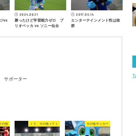
2017.05.14
2024.08.31
ジvs
エンターテインメント性は抜
勝ったけど学習能力ゼロ ブ
群
リオベッカ vs ソニー仙台
T
 サポーター
その他
Ｊ３ その他ＪＦＬ
その他サッカー