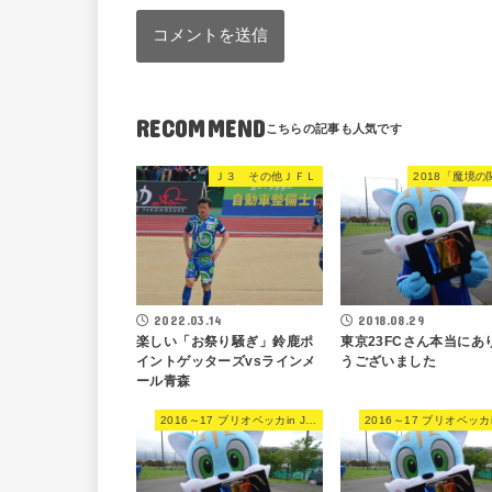
RECOMMEND
Ｊ３ その他ＪＦＬ
2018「魔境の
2018.08.29
2022.03.14
東京23FCさん本当にあ
楽しい「お祭り騒ぎ」鈴鹿ポ
うございました
イントゲッターズvsラインメ
ール青森
2016～17 ブリオベッカin JFL