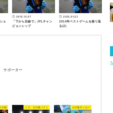
2015.12.07
2015.01.23
ショ
「下から目線で」JFLチャン
2014年ベストゲームを振り返
ピョンシップ
る(2)
T
 サポーター
その他
Ｊ３ その他ＪＦＬ
その他サッカー