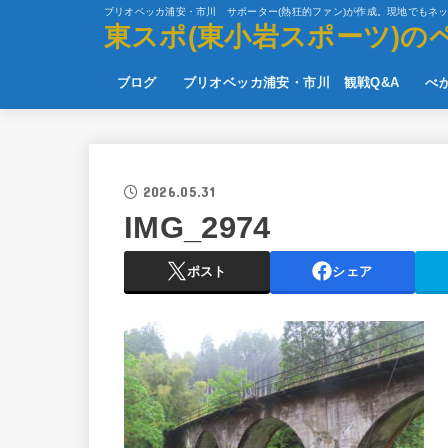
ブリオベッカ浦安・市川 サポーター(熱狂的ファン)が作成。現地でもネ
東スポ(東小岩スポーツ)の
ブログ
ブリオベッカ浦安・市川 観戦Q&A
べ
2026.05.31
IMG_2974
ポスト
シェア