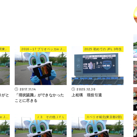
関東」
2016～17 ブリオベッカin JFL
2025 初めての JFL 3年生
2017.11.14
2025.12.30
りがと
「現状認識」ができなかった
上松瑛 現役引退
ことに尽きる
2016～17 ブリオベッカin JFL
Ｊ３ その他ＪＦＬ
スペリオ城北(東京都2部)