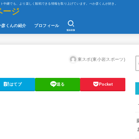
ット中継でも、より楽しく観戦できる情報を取り上げています。べか彦くんが好き。
ページ
か彦くんの紹介
プロフィール
SEARCH
東スポ(東小岩スポーツ)
はてブ
送る
Pocket