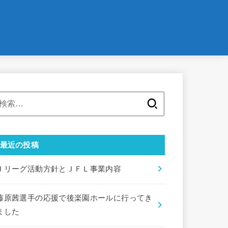
検
索:
最近の投稿
Ｊリーグ活動方針とＪＦＬ事業内容
藤原茜選手の応援で後楽園ホールに行ってき
ました