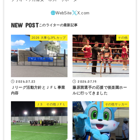
NEW POST
2026 大事なJFLカップ
その他
2026.07.23
2026.07.19
Ｊリーグ活動方針とＪＦＬ事業
藤原茜選手の応援で後楽園ホー
内容
ルに行ってきました
Ｊ３ その他ＪＦＬ
その他サッカー