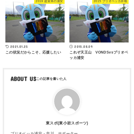
2019 超変革の浦安
2015 ブリオベッカ昇格
2021.01.25
2015.08.09
この状況だからこそ、応援したい
これぞ天王山 VONDSvsブリオベ
ッカ浦安
ABOUT US
東スポ(東小岩スポーツ)
ブリオベッカ浦安・市川 サポーター