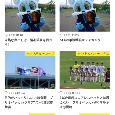
2018.01.08
2021.01.25
未熟な声出しは、清心温泉を目指
AFCcup観戦記＠ジャカルタ
す!
2026 大事なJFLカップ
2025 初めての JFL 3年生
2026.05.03
2025.07.06
目的がハッキリしない90分間 ブ
2試合連続スコアレスだったとは思
リオベッカvsクリアソン@浦安市
えない ブリオベッカvsFCマルヤ
舞浜
ス@岡崎