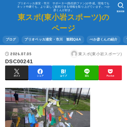
ブリオベッカ浦安・市川 サポーター(熱狂的ファン)が作成。現地でも
ネット中継でも、より楽しく観戦できる情報を取り上げています。べか
彦くんが好き。
SEARCH
東スポ(東小岩スポーツ)の
ページ
ブログ
ブリオベッカ浦安・市川 観戦Q&A
べか彦くんの紹介
2026.07.05
東スポ(東小岩スポーツ)
DSC00241
ポスト
シェア
はてブ
送る
Pocket