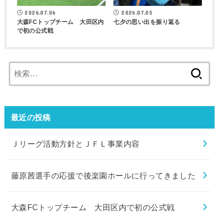
2026.07.06
2026.07.05
大森FCトップチーム 大田区内
七夕の思い出を振り返る
で初の公式戦
検
索:
最近の投稿
Ｊリーグ活動方針とＪＦＬ事業内容
藤原茜選手の応援で後楽園ホールに行ってきました
大森FCトップチーム 大田区内で初の公式戦