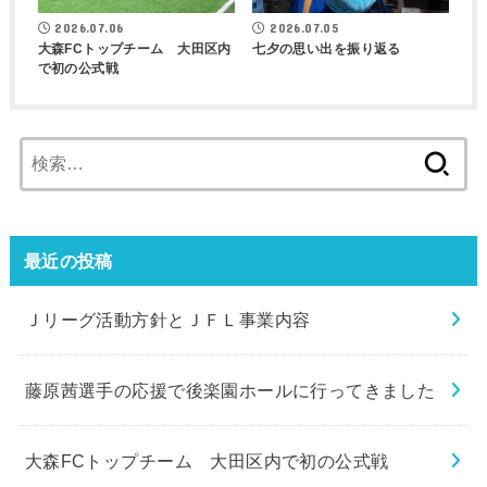
2026.07.06
2026.07.05
大森FCトップチーム 大田区内
七夕の思い出を振り返る
で初の公式戦
検
索:
最近の投稿
Ｊリーグ活動方針とＪＦＬ事業内容
藤原茜選手の応援で後楽園ホールに行ってきました
大森FCトップチーム 大田区内で初の公式戦