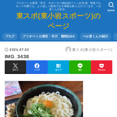
ブリオベッカ浦安・市川 サポーター(熱狂的ファン)が作成。現地でも
ネット中継でも、より楽しく観戦できる情報を取り上げています。べか
彦くんが好き。
SEARCH
東スポ(東小岩スポーツ)の
ページ
ブログ
ブリオベッカ浦安・市川 観戦Q&A
べか彦くんの紹介
2026.07.02
東スポ(東小岩スポーツ)
IMG_3438
ポスト
シェア
はてブ
送る
Pocket