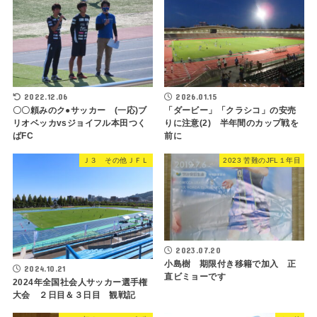
2022.12.06
2026.01.15
〇〇頼みのク●サッカー (一応)ブ
「ダービー」「クラシコ」の安売
リオベッカvsジョイフル本田つく
りに注意(2) 半年間のカップ戦を
ばFC
前に
Ｊ３ その他ＪＦＬ
2023 苦難のJFL１年目
2023.07.20
小島樹 期限付き移籍で加入 正
2024.10.21
直ビミョーです
2024年全国社会人サッカー選手権
大会 ２日目＆３日目 観戦記