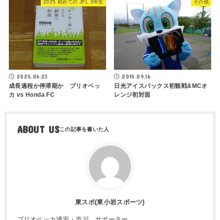
2025 初めての JFL 3年生
その他
2025.06.23
2015.09.16
成長過程か停滞期か ブリオベッ
日光アイスバックス初観戦&MCオ
カ vs Honda FC
レンジ初対面
ABOUT US
東スポ(東小岩スポーツ)
ブリオベッカ浦安・市川 サポーター