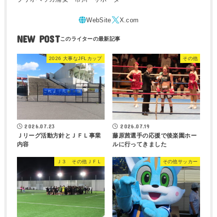
NEW POST
2026 大事なJFLカップ
その他
2026.07.23
2026.07.19
Ｊリーグ活動方針とＪＦＬ事業
藤原茜選手の応援で後楽園ホー
内容
ルに行ってきました
Ｊ３ その他ＪＦＬ
その他サッカー