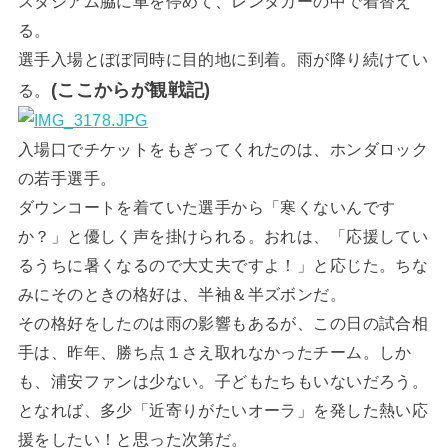
スタジアム脇に車を停めて、レンタカーの中で着替え
る。
選手入場とぼぼ同時に目的地に到着。雨が降り続けてい
(ここからが観戦記)
る。
入場口でチケットをもぎってくれたのは、ホンダロック
の若手選手。
ダウンコートを着ていた選手から「寒くないんです
か？」と優しく声を掛けられる。おれは、「応援してい
るうちに暑くなるので大丈夫ですよ！」と応じた。ちな
みにそのときの格好は、半袖＆半ズボンだ。
その格好をしたのは雨の影響もあるが、この日の試合相
手は、昨年、勝ち点１さえ取れなかったチーム。しか
も、浦安ファンは少ない。子どもたちもいないだろう。
となれば、多少「近寄りがたいオーラ」を発した熱い応
援をしたい！と思った次第だ。