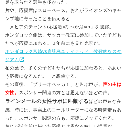
足を取られる選手も多かった。
片や、応援席はスローペース。おれがライオンズのキャ
ンプ地に寄ったことを伝えると
「メヒアのチャント(応援歌)の べか彦ver」を披露。
ホンダロック側は、サッカー教室に参加していた子ども
たちが応援に加わる。２年前にも見た光景だ。
ホンダロック宮崎vs鹿児島ユナイテッド 牧歌的なスタ
ジアム
柏の葉で、多くの子どもたちが応援に加わると、ああい
う応援になるんだ。 と想像する。
その直後、「ブリーオベッカ！」と叫ぶ声が。
声の主は
女性。
スポンサー関連の方とは思えないほどの声。
ラインメールの女性サポに匹敵する
ほどの声＆存在
感。時には、事実上のコールリーダーになる時間帯もあ
った。スポンサー関連の方も、応援にノッてくれる。
おれが試合前に描いた応援とは異なる嬉しい誤算だ。