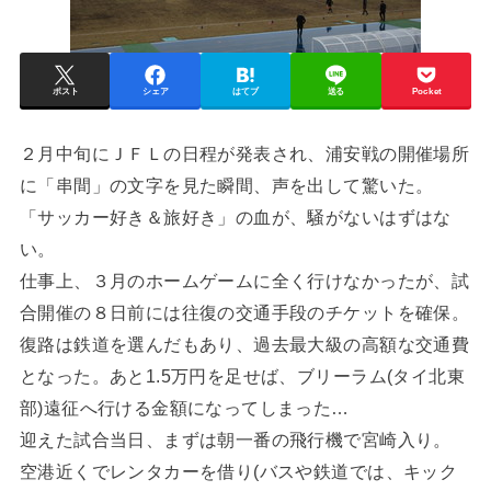
ポスト
シェア
はてブ
送る
Pocket
２月中旬にＪＦＬの日程が発表され、浦安戦の開催場所
に「串間」の文字を見た瞬間、声を出して驚いた。
「サッカー好き＆旅好き」の血が、騒がないはずはな
い。
仕事上、３月のホームゲームに全く行けなかったが、試
合開催の８日前には往復の交通手段のチケットを確保。
復路は鉄道を選んだもあり、過去最大級の高額な交通費
となった。あと1.5万円を足せば、ブリーラム(タイ北東
部)遠征へ行ける金額になってしまった…
迎えた試合当日、まずは朝一番の飛行機で宮崎入り。
空港近くでレンタカーを借り(バスや鉄道では、キック