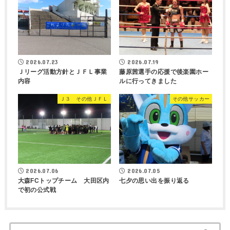
2026.07.23
2026.07.19
Ｊリーグ活動方針とＪＦＬ事業
藤原茜選手の応援で後楽園ホー
内容
ルに行ってきました
Ｊ３ その他ＪＦＬ
その他サッカー
2026.07.06
2026.07.05
大森FCトップチーム 大田区内
七夕の思い出を振り返る
で初の公式戦
検