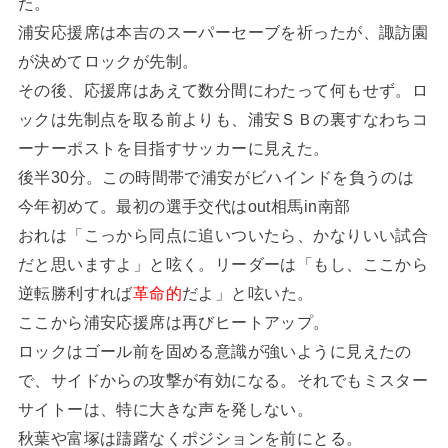
た。
浦安応援席は本吉のスーパーセーブを祈ったが、諏訪園
が決めてロックが先制。
その後、応援席はあえて数分間にわたって何もせず。ロ
ックは先制点を取る前よりも、浦安ＳＢの裏すなわちコ
ーナーポストを目指すサッカーに見えた。
後半30分。この時間帯で浦安がビハインドを負うのは
今年初めて。最初の選手交代はout相馬in南部
おれは「こっから同点に追いついたら、かなりいい試合
だと思いますよ」と呟く。リーダーは「もし、ここから
逆転勝利すれば
革命的
だよ」と呟いた。
ここから浦安応援席は再びヒートアップ。
ロックはゴール前を固める意識が強いように見えたの
で、サイドからの攻撃が有効になる。それでもミスター
サイトーは、特に大きな声を発しない。
秋葉や富塚は躊躇なくポジションを前にとる。