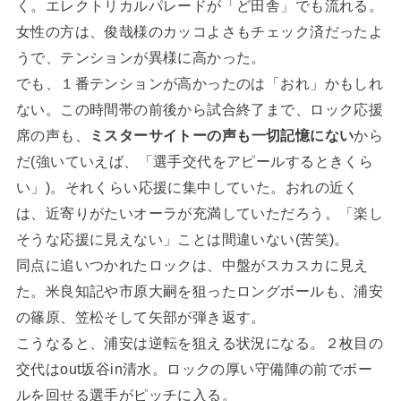
く。エレクトリカルパレードが「ど田舎」でも流れる。
女性の方は、俊哉様のカッコよさもチェック済だったよ
うで、テンションが異様に高かった。
でも、１番テンションが高かったのは「おれ」かもしれ
ない。この時間帯の前後から試合終了まで、ロック応援
席の声も、
ミスターサイトーの声も一切記憶にない
から
だ(強いていえば、「選手交代をアピールするときくら
い」)。それくらい応援に集中していた。おれの近く
は、近寄りがたいオーラが充満していただろう。「楽し
そうな応援に見えない」ことは間違いない(苦笑)。
同点に追いつかれたロックは、中盤がスカスカに見え
た。米良知記や市原大嗣を狙ったロングボールも、浦安
の篠原、笠松そして矢部が弾き返す。
こうなると、浦安は逆転を狙える状況になる。２枚目の
交代はout坂谷in清水。ロックの厚い守備陣の前でボー
ルを回せる選手がピッチに入る。