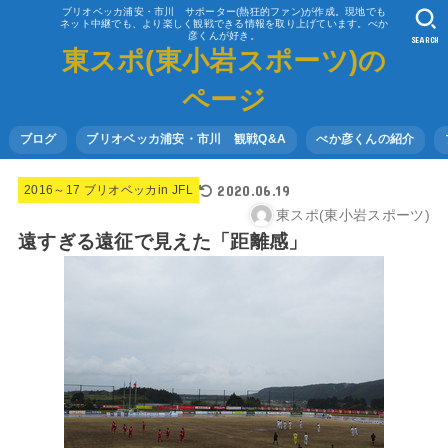
ブリオベッカ浦安・市川 サポーター(熱狂的ファン)が作成。現地でも
ネット中継でも、より楽しく観戦できる情報を取り上げています。べか
彦くんが好き。
SEARCH
東スポ(東小岩スポーツ)の
ページ
ブログ
ブリオベッカ浦安・市川 観戦Q&A
べか彦くんの紹介
2020.06.19
2016～17 ブリオベッカin JFL
東スポ(東小岩スポーツ)
遠すぎる遠征で見えた「距離感」