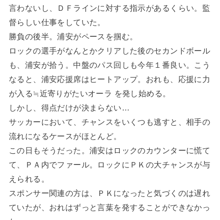
言わないし、ＤＦラインに対する指示があるくらい。監
督らしい仕事をしていた。
勝負の後半。浦安がペースを掴む。
ロックの選手がなんとかクリアした後のセカンドボール
も、浦安が拾う。中盤のパス回しも今年１番良い。こう
なると、浦安応援席はヒートアップ。おれも、応援に力
が入る≒近寄りがたいオーラ を発し始める。
しかし、得点だけが決まらない…
サッカーにおいて、チャンスをいくつも逃すと、相手の
流れになるケースがほとんど。
この日もそうだった。浦安はロックのカウンターに慌て
て、ＰＡ内でファール。ロックにＰＫの大チャンスが与
えられる。
スポンサー関連の方は、ＰＫになったと気づくのは遅れ
ていたが、おれはずっと言葉を発することができなかっ