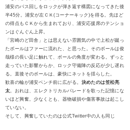
浦安のパス回しをロックが弾き返す構図になってきた後
半45分。浦安が左ＣＫ(コーナーキック)を得る。先ほど
の得点もＣＫから生まれており、浦安応援席のテンショ
ンはぐんぐん上昇。
「宮崎のど田舎」とは思えない雰囲気の中で上松が蹴っ
たボールはファーに流れた、と思った。そのボールは俊
哉様の長い足に触れて、ボールの角度が変わる。ずっと
走っていた影響からか、ロック守備陣の反応が少し遅れ
る。直後そのボールは、豪快にネットを揺らした。
歓喜の輪が浦安ベンチ前に広がる。
決めたのは笠松亮
太
。おれは、エレクトリカルパレードを歌った記憶にな
いほど興奮。少なくとも、器物破損や傷害事故は起こし
ていない。
そして、興奮していたのは公式Twitter中の人も同じ