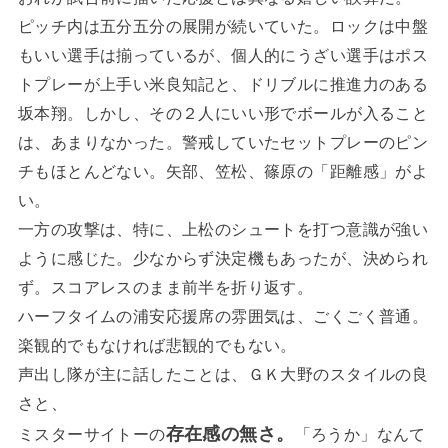
ピッチ内は五分五分の展開が続いていた。ロックは中盤
もいい選手は揃っているが、個人的にうざい選手はポス
トプレーが上手い米良知記と、ドリブルに推進力のある
坂本翔。しかし、その２人にいい形でボールが入ること
は、あまりなかった。警戒していたセットプレーのピン
チもほとんどない。矢部、笠松、篠原の「距離感」がよ
い。
一方の攻撃は、特に、上松のシュートを打つ意識が強い
ように感じた。少なからず決定機もあったが、決められ
ず。スコアレスのまま前半を折り返す。
ハーフタイムの浦安応援席の雰囲気は、ごくごく普通。
楽観的でもなければ悲観的でもない。
声出し隊が主に話したことは、ＧＫ大野のスタイルの良
さと、
存在感の無さ。
ミスターサイトーの
「ろうか」なんて