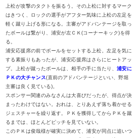
上松が攻撃のタクトを振るう。その上松に対するマーク
はきつく、ロックの選手がアフター気味に上松の左足を
軽く蹴り上げる形になる。主審がアドバンテージを取っ
たボールは繋がり、浦安が左ＣＫ(コーナーキック)を得
る。
浦安応援席の前でボールをセットする上松。左足を気に
する素振りもあったが、浦安応援席はさらにヒートアッ
プ。上松が蹴ったボールは、相手の手に当たり、
浦安に
ＰＫの大チャンス
(直前のアドバンテージといい、野堀
主審は良く見ている)。
スポンサー関連のみなさんは大喜びだったが、得点が決
まったわけではない。おれは、とりあえず落ち着かせる
ジェスチャーを繰り返す。ＰＫを獲得してからＰＫを蹴
るまでは、ほとんどピッチを見ていない。
このＰＫは俊哉様が確実に決めて、浦安が同点に追いつ