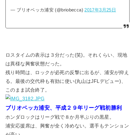
— ブリオベッカ浦安 (@briobecca)
2017年3月25日
ロスタイムの表示は３分だった(笑)。それくらい、現地
は異様な興奮状態だった。
残り時間は、ロックが必死の反撃に出るが、浦安が抑え
る。最後の交代枠も有効に使い(丸山はJFLデビュー)、
このまま試合終了。
ブリオベッカ浦安、平成２９年リーグ戦初勝利
ホンダロックはリーグ戦で８か月半ぶりの黒星。
浦安応援席は、興奮が全く冷めない。選手もテンション
が高い。