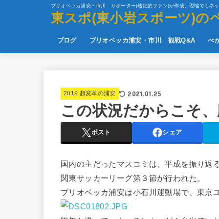
ブリオベッカ浦安・市川 サポーター(熱狂的ファン)が作成。現地でもネ
東スポ(東小岩スポーツ)の
ブログ
ブリオベッカ浦安・市川 観戦Q&A
べ
2021.01.25
2019 超変革の浦安
この状況だからこそ、
ポスト
シェア
国内の主だったマスコミは、平成を振り返る
関東サッカーリーグ第３節が行われた。
ブリオベッカ浦安は小石川運動場で、東京