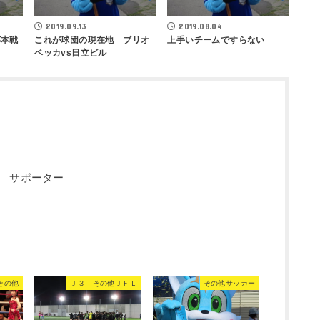
2019.09.13
2019.08.04
杯本戦
これが球団の現在地 ブリオ
上手いチームですらない
ベッカvs日立ビル
 サポーター
その他
Ｊ３ その他ＪＦＬ
その他サッカー