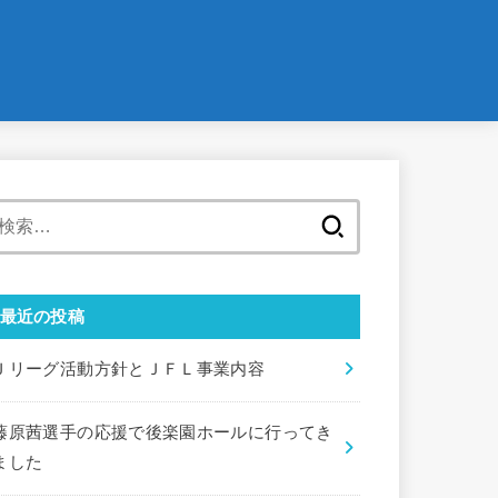
検
索:
最近の投稿
Ｊリーグ活動方針とＪＦＬ事業内容
藤原茜選手の応援で後楽園ホールに行ってき
ました