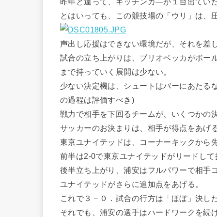
昨年と違って、キッチンカ―が１台出てい
とはいっても、この競技場の「ウリ」は、
声出し応援はできない環境だが、それを差し
試合の立ち上がりは、ブリオベッカがボー
まで持っていく展開は少ない。
少ない決定機は、シュートはバーにあたるな
の過程は評価すべき)
戦力で相手を下回るチームが、いくつかの
サッカーのお決まりは、相手が得点をあげ
東京ユナイテッドは、コーナーキックから
前半は2-0で東京ユナイテッドがリードし
後半立ち上がり、浦安はフルパワーで相手
ユナイテッドがさらに追加点をあげる。
これで３－０．試合の行方は「ほぼ」決し
それでも、浦安の選手はハードワークを続