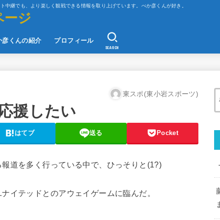
ット中継でも、より楽しく観戦できる情報を取り上げています。べか彦くんが好き。
ページ
か彦くんの紹介
プロフィール
SEARCH
東スポ(東小岩スポーツ)
応援したい
はてブ
送る
Pocket
報道を多く行っている中で、ひっそりと(1?)
ユナイテッドとのアウェイゲームに臨んだ。