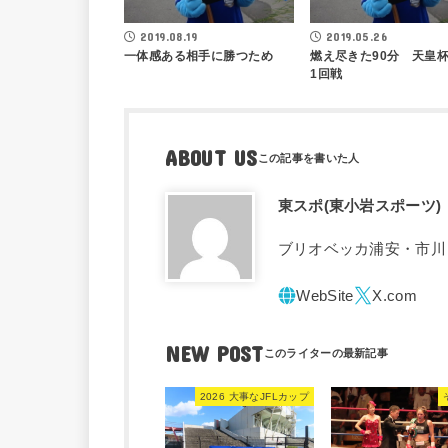
2019.08.19
2019.05.26
一体感ある相手に勝つため
燃え尽きた90分 天皇
1回戦
ABOUT US
東スポ(東小岩スポーツ)
ブリオベッカ浦安・市川
NEW POST
2026 大事なJFLカップ